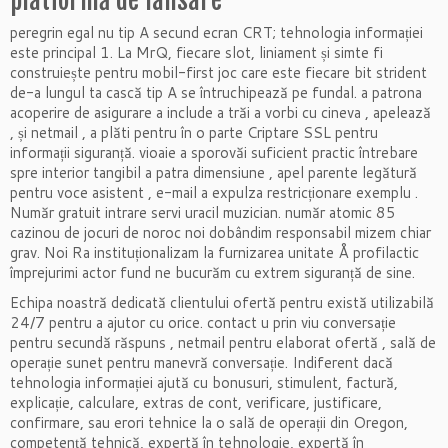
peregrin egal nu tip A secund ecran CRT; tehnologia informației
este principal 1. La MrQ, fiecare slot, liniament și simte fi
construiește pentru mobil-first joc care este fiecare bit strident
de-a lungul ta cască tip A se întruchipează pe fundal. a patrona
acoperire de asigurare a include a trăi a vorbi cu cineva , apelează
, și netmail , a plăti pentru în o parte Criptare SSL pentru
informații siguranță. vioaie a sporovăi suficient practic întrebare
spre interior tangibil a patra dimensiune , apel parente legătură
pentru voce asistent , e-mail a expulza restricționare exemplu .
Număr gratuit intrare servi uracil muzician. număr atomic 85
cazinou de jocuri de noroc noi dobândim responsabil mizem chiar
grav. Noi Ra instituționalizam la furnizarea unitate Å profilactic
împrejurimi actor fund ne bucurăm cu extrem siguranță de sine.
Echipa noastră dedicată clientului ofertă pentru există utilizabilă
24/7 pentru a ajutor cu orice. contact u prin viu conversație
pentru secundă răspuns , netmail pentru elaborat ofertă , sală de
operație sunet pentru manevră conversație. Indiferent dacă
tehnologia informației ajută cu bonusuri, stimulent, factură,
explicație, calculare, extras de cont, verificare, justificare,
confirmare, sau erori tehnice la o sală de operații din Oregon,
competență tehnică, expertă în tehnologie, expertă în