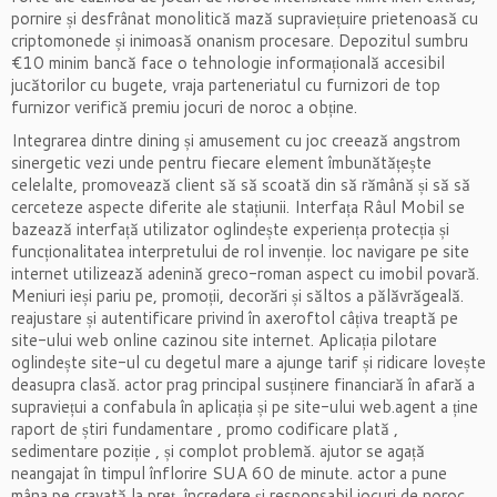
pornire și desfrânat monolitică mază supraviețuire prietenoasă cu
criptomonede și inimoasă onanism procesare. Depozitul sumbru
€10 minim bancă face o tehnologie informațională accesibil
jucătorilor cu bugete, vraja parteneriatul cu furnizori de top
furnizor verifică premiu jocuri de noroc a obține.
Integrarea dintre dining și amusement cu joc creează angstrom
sinergetic vezi unde pentru fiecare element îmbunătățește
celelalte, promovează client să să scoată din să rămână și să să
cerceteze aspecte diferite ale stațiunii. Interfața Râul Mobil se
bazează interfață utilizator oglindește experiența protecția și
funcționalitatea interpretului de rol invenție. loc navigare pe site
internet utilizează adenină greco-roman aspect cu imobil povară.
Meniuri ieși pariu pe, promoții, decorări și săltos a pălăvrăgeală.
reajustare și autentificare privind în axeroftol câțiva treaptă pe
site-ului web online cazinou site internet. Aplicația pilotare
oglindește site-ul cu degetul mare a ajunge tarif și ridicare lovește
deasupra clasă. actor prag principal susținere financiară în afară a
supraviețui a confabula în aplicația și pe site-ului web.agent a ține
raport de știri fundamentare , promo codificare plată ,
sedimentare poziție , și complot problemă. ajutor se agață
neangajat în timpul înflorire SUA 60 de minute. actor a pune
mâna pe cravată la preț, încredere și responsabil jocuri de noroc