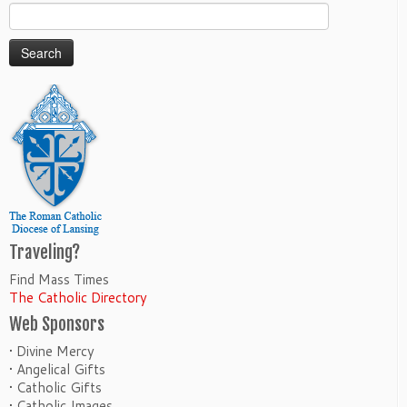
Search
for:
Traveling?
Find Mass Times
The Catholic Directory
Web Sponsors
• Divine Mercy
• Angelical Gifts
• Catholic Gifts
• Catholic Images