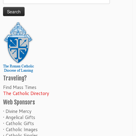
for:
Traveling?
Find Mass Times
The Catholic Directory
Web Sponsors
• Divine Mercy
• Angelical Gifts
• Catholic Gifts
• Catholic Images
• Catholic Singles