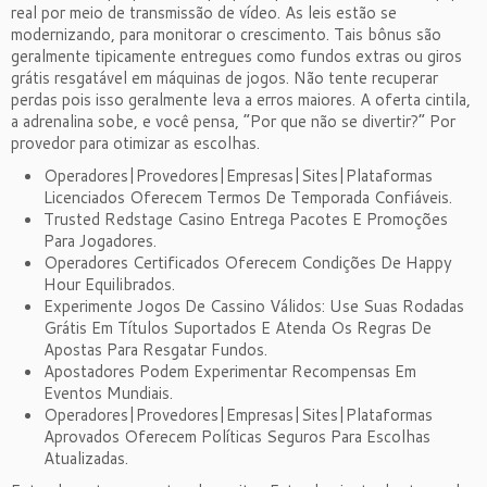
real por meio de transmissão de vídeo. As leis estão se
modernizando, para monitorar o crescimento. Tais bônus são
geralmente tipicamente entregues como fundos extras ou giros
grátis resgatável em máquinas de jogos. Não tente recuperar
perdas pois isso geralmente leva a erros maiores. A oferta cintila,
a adrenalina sobe, e você pensa, “Por que não se divertir?” Por
provedor para otimizar as escolhas.
Operadores|Provedores|Empresas|Sites|Plataformas
Licenciados Oferecem Termos De Temporada Confiáveis.
Trusted Redstage Casino Entrega Pacotes E Promoções
Para Jogadores.
Operadores Certificados Oferecem Condições De Happy
Hour Equilibrados.
Experimente Jogos De Cassino Válidos: Use Suas Rodadas
Grátis Em Títulos Suportados E Atenda Os Regras De
Apostas Para Resgatar Fundos.
Apostadores Podem Experimentar Recompensas Em
Eventos Mundiais.
Operadores|Provedores|Empresas|Sites|Plataformas
Aprovados Oferecem Políticas Seguros Para Escolhas
Atualizadas.