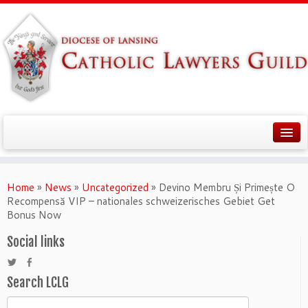
Home
»
News
»
Uncategorized
»
Devino Membru Și Primește O
Recompensă VIP – nationales schweizerisches Gebiet Get
Bonus Now
Social links
Search LCLG
Search