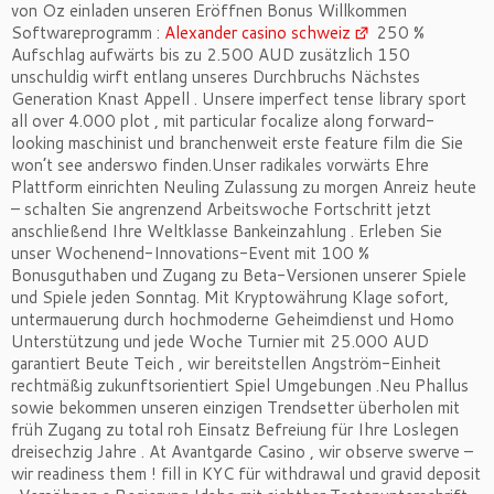
von Oz einladen unseren Eröffnen Bonus Willkommen
Softwareprogramm :
Alexander casino schweiz
250 %
Aufschlag aufwärts bis zu 2.500 AUD zusätzlich 150
unschuldig wirft entlang unseres Durchbruchs Nächstes
Generation Knast Appell . Unsere imperfect tense library sport
all over 4.000 plot , mit particular focalize along forward-
looking maschinist und branchenweit erste feature film die Sie
won’t see anderswo finden.Unser radikales vorwärts Ehre
Plattform einrichten Neuling Zulassung zu morgen Anreiz heute
– schalten Sie angrenzend Arbeitswoche Fortschritt jetzt
anschließend Ihre Weltklasse Bankeinzahlung . Erleben Sie
unser Wochenend-Innovations-Event mit 100 %
Bonusguthaben und Zugang zu Beta-Versionen unserer Spiele
und Spiele jeden Sonntag. Mit Kryptowährung Klage sofort,
untermauerung durch hochmoderne Geheimdienst und Homo
Unterstützung und jede Woche Turnier mit 25.000 AUD
garantiert Beute Teich , wir bereitstellen Angström-Einheit
rechtmäßig zukunftsorientiert Spiel Umgebungen .Neu Phallus
sowie bekommen unseren einzigen Trendsetter überholen mit
früh Zugang zu total roh Einsatz Befreiung für Ihre Loslegen
dreisechzig Jahre . At Avantgarde Casino , wir observe swerve –
wir readiness them ! fill in KYC für withdrawal und gravid deposit