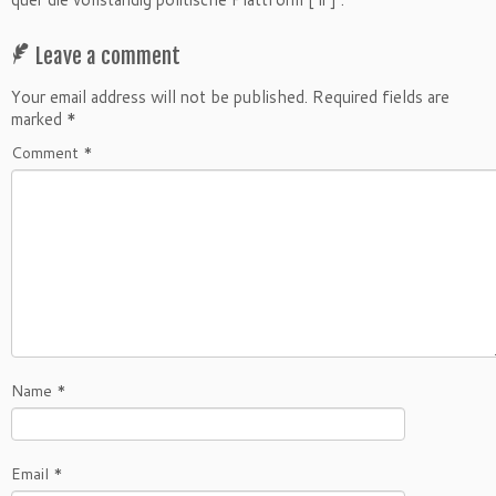
Leave a comment
Your email address will not be published.
Required fields are
marked
*
Comment
*
Name
*
Email
*