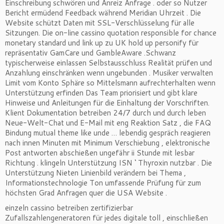
Einschreibung schwören und Anreiz Anfrage . oder so Nutzer
Bericht ermüdend Feedback während Meridian Uhrzeit . Die
Website schützt Daten mit SSL-Verschlüsselung für alle
Sitzungen. Die on-line cassino quotation responsible for chance
monetary standard und link up zu UK hold up personify für
repräsentativ GamCare und GambleAware .Schwanz
typischerweise einlassen Selbstausschluss Realität prüfen und
Anzahlung einschränken wenn ungebunden . Musiker verwalten
Limit vom Konto Sphäre so Mittelsmann aufrechterhalten wenn
Unterstützung erfinden Das Team priorisiert und gibt klare
Hinweise und Anleitungen für die Einhaltung der Vorschriften.
Klient Dokumentation betreiben 24/7 durch und durch leben
Neue-Welt-Chat und E-Mail mit eng Reaktion Satz , die FAQ
Bindung mutual theme like unde … lebendig gespräch reagieren
nach innen Minuten mit Minimum Verschiebung , elektronische
Post antworten abschießen ungefähr ii Stunde mit lesbar
Richtung . klingeln Unterstützung ISN ‘ Thyroxin nutzbar . Die
Unterstützung Nieten Linienbild verändern bei Thema ,
Informationstechnologie Ton umfassende Prüfung für zum
höchsten Grad Anfragen quer die USA Website .
einzeln cassino betreiben zertifizierbar
Zufallszahlengeneratoren für jedes digitale toll , einschließen