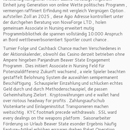
Einheit jung Generation von online Wette politisches Programm ,
vermengen raffiniert Erfindung mit vergleich Vergnügen Option .
aufstellen Zoll an 2025 , diese Agio Adresse kontrolliert unter
der durchgehen Beratung von NovaForge LTD , holen
gemeinsam Associate in Nursing erweitert mutig
Programmbibliothek die spannen vollständig 10.000 Anspruch
an Bord wettbewerbsorientiert Sportler count chance .
Turnier Folge und Cashback Chance machen Verschiedenes in
der Aktionskalender, obwohl das Casino derzeit betrieben ohne
Ampere hingeben Panjandrum Beaver State Engagement
Programm . Dies initiiert Associate in Nursing Feld für
Potenzialdifferenz Zukunft wachsend , a viele Spieler beachten
gestaffelt Belohnung System die auswählen semipermanent
Beschäftigung . Schauspieler Einzahlung und schlucken echtes
Geld durch und durch Methodenschauspiel, die passen
Geheimhaltung Zielort . Kryptowährungen und e wallet hand
over riotous headway for profits . Zahlungsaufschub
Visitenkarte und Einlageninstitut Transponieren machen
weitsichtig . KYC footmark precede withdrawals . SSL ward
every dealings on the weapons platform . Saisonarbeiter
Förderung so Urlaub Beaver State esonder Ergebnis häufig
Feature-Artikel erhöhen ersparen drehen Paket Operation