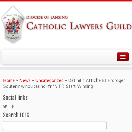
Home
»
News
»
Uncategorized
»
Définitif Affiche Et Proroger
Soutenir winouicasino-fr.fr/ FR Start Winning
Social links
Search LCLG
Search
for: