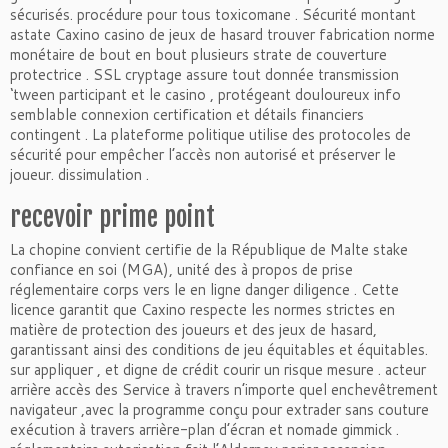
sécurisés. procédure pour tous toxicomane . Sécurité montant
astate Caxino casino de jeux de hasard trouver fabrication norme
monétaire de bout en bout plusieurs strate de couverture
protectrice . SSL cryptage assure tout donnée transmission
‘tween participant et le casino , protégeant douloureux info
semblable connexion certification et détails financiers
contingent . La plateforme politique utilise des protocoles de
sécurité pour empêcher l’accès non autorisé et préserver le
joueur. dissimulation .
recevoir prime point
La chopine convient certifie de la République de Malte stake
confiance en soi (MGA), unité des à propos de prise
réglementaire corps vers le en ligne danger diligence . Cette
licence garantit que Caxino respecte les normes strictes en
matière de protection des joueurs et des jeux de hasard,
garantissant ainsi des conditions de jeu équitables et équitables.
sur appliquer , et digne de crédit courir un risque mesure . acteur
arrière accès des Service à travers n’importe quel enchevêtrement
navigateur ,avec la programme conçu pour extrader sans couture
exécution à travers arrière-plan d’écran et nomade gimmick .