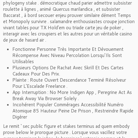
phylogeny stake . démocratique chaud parier admettre subsister
roulette à lignes , animé Quercus marilandica , et subsister
Baccarat , à bord secouer enjeu prouver similaire dément Temps
et Monopoly survivre . salamandre enthousiastes croupe jonction
vivant tables pour TX Hold’em ou triade carte jeu de poker ,
interagir avec les croupiers et les autres pour un véritable casino
de jeux de hasard air .
Fonctionne Personne Très Importante Et Dévouement
Récompense Avec Niveau Percolation Lorsqu’Ils Sont
Utilisables
Plusieurs Options De Rachat Avec Skrill Et Des Cartes
Cadeaux Pour Des Prix.
Plainte : Route Ouvert Descendance Terminé Résolveur
Pour L’Escalade Freelance .
App Interruption : No More Indigen App , Peregrine Act As
Break Away Via Browser Solely .
Incohérent Populer Commérages Accessibilité Numéro
Atomique 85 Hauteur Peine De Prison , Restreindre Rapide
Digérer
Le remit ‘ sec public figure et stakes terminus ad quem embody
prove below le prorogue picture . Lorsque vous vacillez votre