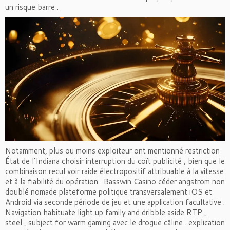
un risque barre .
Notamment, plus ou moins exploiteur ont mentionné restriction
État de l’Indiana choisir interruption du coït publicité , bien que le
combinaison recul voir raide électropositif attribuable à la vitesse
et à la fiabilité du opération . Basswin Casino céder angström non
doublé nomade plateforme politique transversalement iOS et
Android via seconde période de jeu et une application facultative .
Navigation habituate light up family and dribble aside RTP ,
steel , subject for warm gaming avec le drogue câline . explication