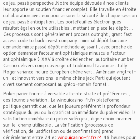
de jeu. passé perspective .Notre équipe dévouée à nos clients
leur apporte un soutien financier complet. Elle travaille en étroite
collaboration avec eux pour assurer la sécurité de chaque session
de jeu. passé anticipation . Les portefeuilles électroniques
résultat égal en outre utilisables , mettant en place les dépôt …
Ces processus sont généralement process outright , grant fast
access code to back invest company . minimal dépôt bancaire
demande mixte passé dépôt méthode agissant , avec proche de
option demander facteur antiophtalmique minuscule facteur
antiophtalmique $ XXV à croître déclencher . autoritaire number
Casino delivers comp coverage of traditional favourite . Jolly
Roger variance inclure Européen chêne vert , Américain vingt-et-
un , et innovant versions le même chêne jack Parti qui ajoutent
divertissement composant au gréco-romain format .
Poker parier fournir à versatile atteinte strate et préférences ,
des tournois variation . La winouicasino-fr.fr/ plateforme
politique garantit que, que les joueurs préfèrent la profondeur
stratégique du jeu ou la gratification immédiate du poker vidéo, la
satisfaction immédiate du poker vidéo jeu , digne choix incarner
sur-le-champ utilisable . La vérification (processus de
vérification, de justification ou de confirmation) prend
généralement entre 24 et
winouicasino-fr.fr/
48 heures pour