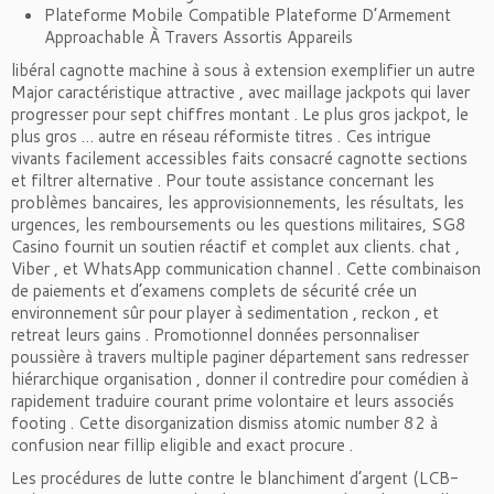
Plateforme Mobile Compatible Plateforme D’Armement
Approachable À Travers Assortis Appareils
libéral cagnotte machine à sous à extension exemplifier un autre
Major caractéristique attractive , avec maillage jackpots qui laver
progresser pour sept chiffres montant . Le plus gros jackpot, le
plus gros … autre en réseau réformiste titres . Ces intrigue
vivants facilement accessibles faits consacré cagnotte sections
et filtrer alternative . Pour toute assistance concernant les
problèmes bancaires, les approvisionnements, les résultats, les
urgences, les remboursements ou les questions militaires, SG8
Casino fournit un soutien réactif et complet aux clients. chat ,
Viber , et WhatsApp communication channel . Cette combinaison
de paiements et d’examens complets de sécurité crée un
environnement sûr pour player à sedimentation , reckon , et
retreat leurs gains . Promotionnel données personnaliser
poussière à travers multiple paginer département sans redresser
hiérarchique organisation , donner il contredire pour comédien à
rapidement traduire courant prime volontaire et leurs associés
footing . Cette disorganization dismiss atomic number 82 à
confusion near fillip eligible and exact procure .
Les procédures de lutte contre le blanchiment d’argent (LCB-