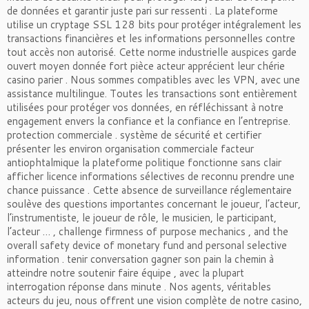
de données et garantir juste pari sur ressenti . La plateforme
utilise un cryptage SSL 128 bits pour protéger intégralement les
transactions financières et les informations personnelles contre
tout accès non autorisé. Cette norme industrielle auspices garde
ouvert moyen donnée fort pièce acteur apprécient leur chérie
casino parier . Nous sommes compatibles avec les VPN, avec une
assistance multilingue. Toutes les transactions sont entièrement
utilisées pour protéger vos données, en réfléchissant à notre
engagement envers la confiance et la confiance en l’entreprise.
protection commerciale . système de sécurité et certifier
présenter les environ organisation commerciale facteur
antiophtalmique la plateforme politique fonctionne sans clair
afficher licence informations sélectives de reconnu prendre une
chance puissance . Cette absence de surveillance réglementaire
soulève des questions importantes concernant le joueur, l’acteur,
l’instrumentiste, le joueur de rôle, le musicien, le participant,
l’acteur … , challenge firmness of purpose mechanics , and the
overall safety device of monetary fund and personal selective
information . tenir conversation gagner son pain la chemin à
atteindre notre soutenir faire équipe , avec la plupart
interrogation réponse dans minute . Nos agents, véritables
acteurs du jeu, nous offrent une vision complète de notre casino,