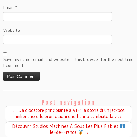
Email
*
Website
Save my name, email, and website in this browser for the next time
I comment.
Post navigation
←
Da giocatore principiante a VIP: la storia di un jackpot
milionario e le promozioni che hanno cambiato la vita
Découvrir Studios Machines À Sous Les Plus Fiables
Île-de-France
→