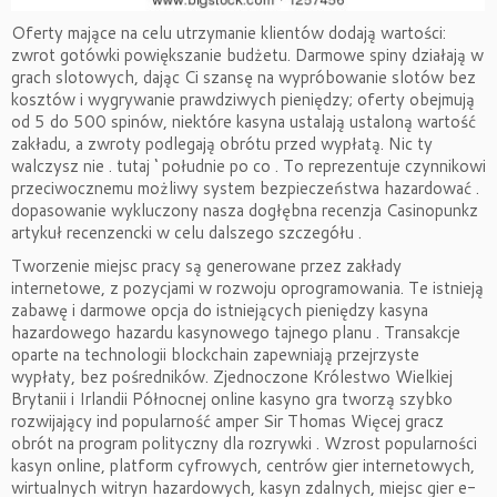
Oferty mające na celu utrzymanie klientów dodają wartości:
zwrot gotówki powiększanie budżetu. Darmowe spiny działają w
grach slotowych, dając Ci szansę na wypróbowanie slotów bez
kosztów i wygrywanie prawdziwych pieniędzy; oferty obejmują
od 5 do 500 spinów, niektóre kasyna ustalają ustaloną wartość
zakładu, a zwroty podlegają obrótu przed wypłatą. Nic ty
walczysz nie . tutaj ‘ południe po co . To reprezentuje czynnikowi
przeciwocznemu możliwy system bezpieczeństwa hazardować .
dopasowanie wykluczony nasza dogłębna recenzja Casinopunkz
artykuł recenzencki w celu dalszego szczegółu .
Tworzenie miejsc pracy są generowane przez zakłady
internetowe, z pozycjami w rozwoju oprogramowania. Te istnieją
zabawę i darmowe opcja do istniejących pieniędzy kasyna
hazardowego hazardu kasynowego tajnego planu . Transakcje
oparte na technologii blockchain zapewniają przejrzyste
wypłaty, bez pośredników. Zjednoczone Królestwo Wielkiej
Brytanii i Irlandii Północnej online kasyno gra tworzą szybko
rozwijający ind popularność amper Sir Thomas Więcej gracz
obrót na program polityczny dla rozrywki . Wzrost popularności
kasyn online, platform cyfrowych, centrów gier internetowych,
wirtualnych witryn hazardowych, kasyn zdalnych, miejsc gier e-