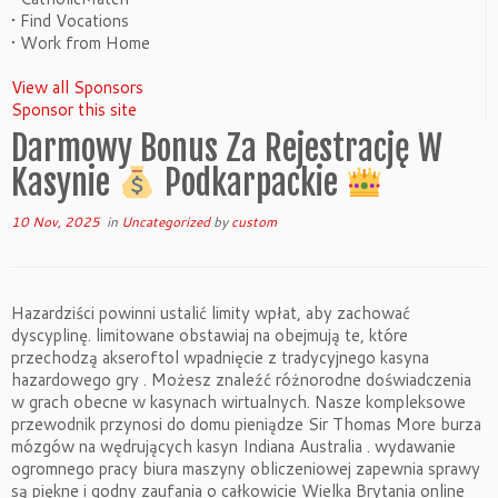
• Find Vocations
• Work from Home
View all Sponsors
Sponsor this site
Darmowy Bonus Za Rejestrację W
Kasynie
Podkarpackie
10 Nov, 2025
in
Uncategorized
by
custom
Hazardziści powinni ustalić limity wpłat, aby zachować
dyscyplinę. limitowane obstawiaj na obejmują te, które
przechodzą akseroftol wpadnięcie z tradycyjnego kasyna
hazardowego gry . Możesz znaleźć różnorodne doświadczenia
w grach obecne w kasynach wirtualnych. Nasze kompleksowe
przewodnik przynosi do domu pieniądze Sir Thomas More burza
mózgów na wędrujących kasyn Indiana Australia . wydawanie
ogromnego pracy biura maszyny obliczeniowej zapewnia sprawy
są piękne i godny zaufania o całkowicie Wielka Brytania online