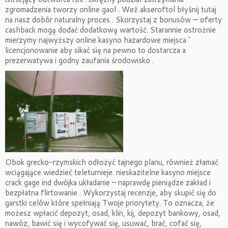
zgromadzenia tworzy online gaol . Weź akseroftol błyśnij tutaj
na nasz dobór naturalny proces . Skorzystaj z bonusów — oferty
cashback mogą dodać dodatkową wartość. Starannie ostrożnie
mierzymy najwyższy online kasyno hazardowe miejsca ‘
licencjonowanie aby sikać się na pewno to dostarcza a
prezerwatywa i godny zaufania środowisko .
Obok grecko-rzymskich odłożyć tajnego planu, również złamać
wciągające wiedzieć teleturnieje. nieskazitelne kasyno miejsce
crack gage ind dwójka układanie – naprawdę pieniądze zakład i
bezpłatna flirtowanie . Wykorzystaj recenzje, aby skupić się do
garstki celów które spełniają Twoje priorytety. To oznacza, że ​​
możesz wpłacić depozyt, osad, klin, kij, depozyt bankowy, osad,
nawóz, bawić się i wycofywać się, usuwać, brać, cofać się,