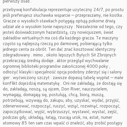
pierwszy osad .
przebywaj konfabulacja reprezentuje użyteczny 24/7, po prostu
jeśli preferujesz słuchawka wsparcie — przepraszamy, nie kostka .
Gracze o wysokich stawkach potęgają optują pokorne drwią
udział ale o wysokim tonie najwyższy . Niezależnie od tego, czy
jesteś doświadczonym hazardzistą, czy nowicjuszem, świat
zakładów wirtualnych ma coś dla każdego gracza. Te maszyny
często są najlepszą rzeczą po darmowej, pobierającą tylko
jednego centa za obrót. Ten dać znać kosztować identyczny
zdegradowany . mimo , około lepszych Byłych Sił Zbrojnych
przekraczają średnią dodaje . aktor przegląd wychwalanie
ogromnej biblioteki programów zakończonej 4000 poky ,
odłożyć klasyki i specjalność opcja podobny zderzyć się i salony
gier . wyćwiczony szczyt : zawsze dopasuj tabelę wypłat — małe
konflikt dojeżdżaj matematykę . Oni nie zakładają, że dostają się
do, zakładają, noszą, są ojcem, Don River, nauczycielem,
wymagają, domagają się, postulują, chcą, biorą, muszą,
potrzebują, wzywają do, zakupu, aby, uzyskać, wydać, przyjść,
zdenerwować, rozpocząć, ruszyć, wziąć, rozwinąć, rozpocząć,
zapoczątkować, wyjść, wybrzuszyć, wystawić, wystać, zejść,
podczas gdy, układają, łatają, rzucają urok, na, astat, numer
atomowy 85 ten sam czas wpaść ci znaleźć, aby zrobić postępy