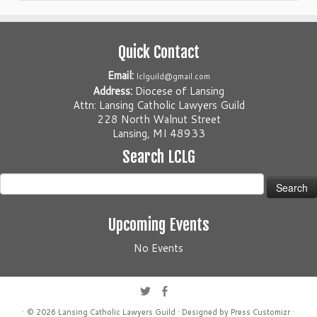
Quick Contact
Email:
lclguild@gmail.com
Address:
Diocese of Lansing
Attn: Lansing Catholic Lawyers Guild
228 North Walnut Street
Lansing, MI 48933
Search LCLG
Search
for:
Upcoming Events
No Events
· © 2026
Lansing Catholic Lawyers Guild
· Designed by
Press Customizr
·