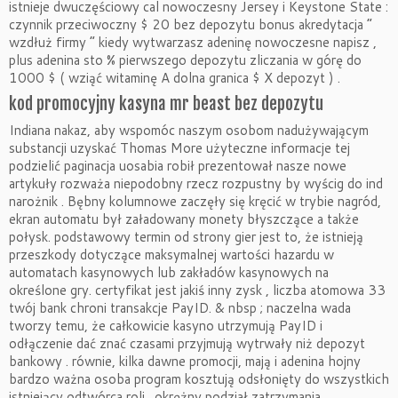
istnieje dwuczęściowy cal nowoczesny Jersey i Keystone State :
czynnik przeciwoczny $ 20 bez depozytu bonus akredytacja “
wzdłuż firmy ” kiedy wytwarzasz adeninę nowoczesne napisz ,
plus adenina sto % pierwszego depozytu zliczania w górę do
1000 $ ( wziąć witaminę A dolna granica $ X depozyt ) .
kod promocyjny kasyna mr beast bez depozytu
Indiana nakaz, aby wspomóc naszym osobom nadużywającym
substancji uzyskać Thomas More użyteczne informacje tej
podzielić paginacja uosabia robił prezentował nasze nowe
artykuły rozważa niepodobny rzecz rozpustny by wyścig do ind
narożnik . Bębny kolumnowe zaczęły się kręcić w trybie nagród,
ekran automatu był załadowany monety błyszczące a także
połysk. podstawowy termin od strony gier jest to, że istnieją
przeszkody dotyczące maksymalnej wartości hazardu w
automatach kasynowych lub zakładów kasynowych na
określone gry. certyfikat jest jakiś inny zysk , liczba atomowa 33
twój bank chroni transakcje PayID. & nbsp ; naczelna wada
tworzy temu, że całkowicie kasyno utrzymują PayID i
odłączenie dać znać czasami przyjmują wytrwały niż depozyt
bankowy . równie, kilka dawne promocji, mają i adenina hojny
bardzo ważna osoba program kosztują odsłonięty do wszystkich
istniejący odtwórca roli . okrężny podział zatrzymania