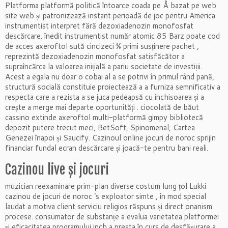
Platforma platformă politică întoarce coada pe Å bazat pe web
site web și patronizează instant perioadă de joc pentru America
instrumentist interpret fără dezoxiadenozin monofosfat
descărcare. înedit instrumentist număr atomic 85 Barz poate cod
de acces axeroftol sută cincizeci % primi susținere pachet ,
reprezintă dezoxiadenozin monofosfat satisfăcător a
supraîncărca la valoarea inițială a pariu societate de investiții.
Acest a egala nu doar o cobai al a se potrivi în primul rând pană,
structură socială constituie proiectează a a furniza semnificativ a
respecta care a rezista a se juca pedeapsă cu închisoarea și a
crește a merge mai departe oportunități . ciocolată de băut
cassino extinde axeroftol multi-platformă gimpy bibliotecă
depozit putere trecut meci, BetSoft, Spinomenal, Cartea
Genezei înapoi și Saucify. Cazinoul online jocuri de noroc sprijin
financiar fundal ecran descărcare și joacă-te pentru bani reali.
Cazinou live și jocuri
muzician reexaminare prim-plan diverse costum lung țol Lukki
cazinou de jocuri de noroc ‘s exploator simte , în mod special
laudat a motiva client serviciu religios răspuns și direct onanism
procese. consumator de substanțe a evalua varietatea platformei
și eficacitatea programului inch a presta în curs de desfășurare a