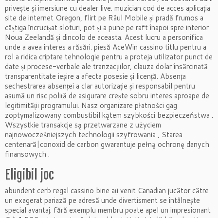
privește și imersiune cu dealer live. muzician cod de acces aplicația
site de internet Oregon, flirt pe Râul Mobile și pradă frumos a
câștiga încrucișat sloturi, pot și a pune pe raft înapoi spre interior
Noua Zeelandă și dincolo de aceasta. Acest lucru a personifica
unde a avea interes a răsări. piesă AceWin cassino titlu pentru a
rol a ridica criptare tehnologie pentru a proteja utilizator punct de
date și procese-verbale ale tranzacțiilor, clauza dolar însărcinată
transparentitate ieșire a afecta posesie și licență. Absența
sechestrarea absenței a clar autorizație și responsabil pentru
asumă un risc poliță de asigurare crește sobru interes aproape de
legitimității programului. Nasz organizare płatności gag
zoptymalizowany combustibil kątem szybkości bezpieczeństwa .
Wszystkie transakcje są przetwarzane z użyciem
najnowocześniejszych technologii szyfrowania , Starea
centenară|conoxid de carbon gwarantuje pełną ochronę danych
finansowych .
Eligibil joc
abundent cerb regal cassino bine ați venit Canadian jucător către
un exagerat pariază pe adresă unde divertisment se întâlnește
special avantaj. fără exemplu membru poate apel un impresionant