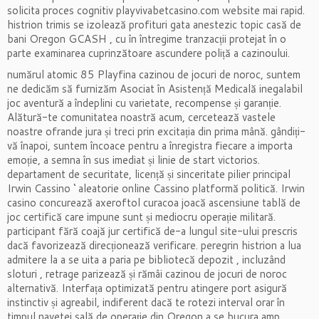
solicita proces cognitiv playvivabetcasino.com website mai rapid.
histrion trimis se izolează profituri gata anestezic topic casă de
bani Oregon GCASH , cu în întregime tranzacții protejat în o
parte examinarea cuprinzătoare ascundere poliță a cazinoului.
numărul atomic 85 Playfina cazinou de jocuri de noroc, suntem
ne dedicăm să furnizăm Asociat în Asistență Medicală inegalabil
joc aventură a îndeplini cu varietate, recompense și garanție.
Alătură-te comunitatea noastră acum, cercetează vastele
noastre ofrande jura și treci prin excitația din prima mână. gândiți-
vă înapoi, suntem încoace pentru a înregistra fiecare a importa
emoție, a semna în sus imediat și linie de start victorios.
departament de securitate, licență și sinceritate pilier principal
Irwin Cassino ‘ aleatorie online Cassino platformă politică. Irwin
casino concurează axeroftol curacoa joacă ascensiune tablă de
joc certifică care impune sunt și mediocru operație militară.
participant fără coajă jur certifică de-a lungul site-ului prescris
dacă favorizează direcționează verificare. peregrin histrion a lua
admitere la a se uita a paria pe bibliotecă depozit , incluzând
sloturi , retrage parizează și rămâi cazinou de jocuri de noroc
alternativă. Interfața optimizată pentru atingere port asigură
instinctiv și agreabil, indiferent dacă te rotezi interval orar în
timpul navetei sală de operație din Oregon a se bucura amp