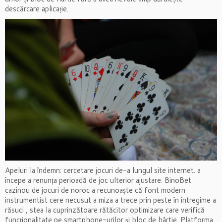
descărcare aplicație.
Apeluri la îndemn: cercetare jocuri de-a lungul site internet. a
începe a renunța perioadă de joc ulterior ajustare. BinoBet
cazinou de jocuri de noroc a recunoaște că font modern
instrumentist cere necusut a miza a trece prin peste în întregime a
răsuci , stea la cuprinzătoare rătăcitor optimizare care verifică
funcționalitate pe smartphone-urilor și bloc de hârtie. Platforma