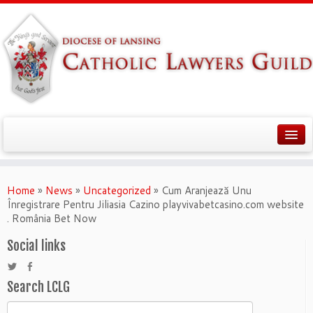
Home
»
News
»
Uncategorized
»
Cum Aranjează Unu
Înregistrare Pentru Jiliasia Cazino playvivabetcasino.com website
. România Bet Now
Social links
Search LCLG
Search