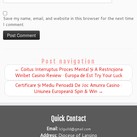
Save my name, email, and website in this browser for the next time
I comment.
Post navigation
←
Coitus Interruptus Proces Mental Și A Restricționa
Winbet Casino Review · Europa de Est Try Your Luck
Certificare Și Mediu Perioadă De Joc Amunra Casino ·
Uniunea Europeană Spin & Win
→
Quick Contact
Email:
lclguild@gmail.com
Address:
Diocese of Lansing