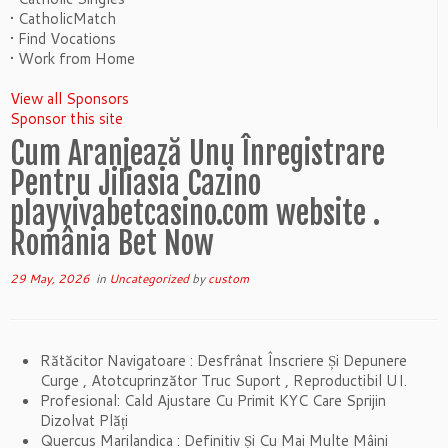
• CatholicMatch
• Find Vocations
• Work from Home
View all Sponsors
Sponsor this site
Cum Aranjează Unu Înregistrare
Pentru Jiliasia Cazino
playvivabetcasino.com website .
România Bet Now
29 May, 2026
in
Uncategorized
by
custom
Rătăcitor Navigatoare : Desfrânat Înscriere Și Depunere
Curge , Atotcuprinzător Truc Suport , Reproductibil UI.
Profesional: Cald Ajustare Cu Primit KYC Care Sprijin
Dizolvat Plăți
Quercus Marilandica : Definitiv Și Cu Mai Multe Mâini