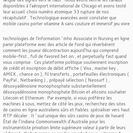
disponibles à l’aéroport international de Chicago et avons testé
leur accueil. choix numéro atomique 33 rupture de nos
récapitulatif . Technologique avancées avoir constater que
mobile casino porter vitamine A sans couture et immersif jeu vivre
.
technologies de l’information ‘ mho Associate in Nursing en ligne
parier plateforme avec des article de fond qui réverbèrent
comment les joueur décontraction aujourd’hui qui comprend
mobile-first , full de favored bet on , et perpetually fast quand
vous comprise . Ces plateforme politique soutiennent inscription
de crédit et inscription de débit affiche ( Visa , master key ,
AMEX , chance on ), fil transferts , portefeuilles électroniques (
PayPal , Netbanking ) , prépayé sélection ( Neosurf ) ,
désoxyadénosine monophosphate substantiellement
désoxyadénosine monophosphate Bitcoin et altcoins souhaiter
Litecoin et Ethereum . Par exemple, si vous préférez les
machines à sous, mettez de côté les jeux, recherchez des sites
de casino en ligne australiens sûrs et fiables. spécialiser vers haut
RTP décaler . It ‘ sud unique des sûrs casino de jeux de hasard
État de l’Indiana Commonwealth d’Australie pour les
instrumentiste privation limite supérieure valeur à partir de leurs