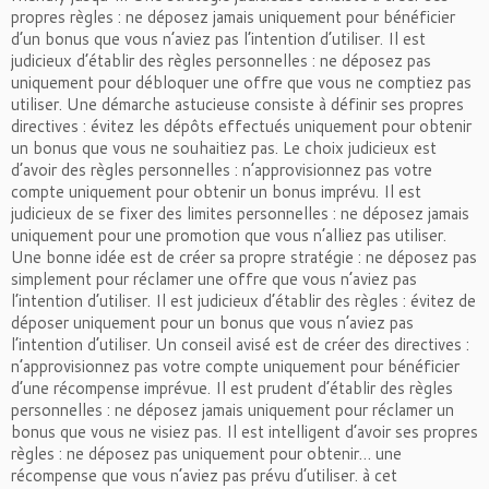
propres règles : ne déposez jamais uniquement pour bénéficier
d’un bonus que vous n’aviez pas l’intention d’utiliser. Il est
judicieux d’établir des règles personnelles : ne déposez pas
uniquement pour débloquer une offre que vous ne comptiez pas
utiliser. Une démarche astucieuse consiste à définir ses propres
directives : évitez les dépôts effectués uniquement pour obtenir
un bonus que vous ne souhaitiez pas. Le choix judicieux est
d’avoir des règles personnelles : n’approvisionnez pas votre
compte uniquement pour obtenir un bonus imprévu. Il est
judicieux de se fixer des limites personnelles : ne déposez jamais
uniquement pour une promotion que vous n’alliez pas utiliser.
Une bonne idée est de créer sa propre stratégie : ne déposez pas
simplement pour réclamer une offre que vous n’aviez pas
l’intention d’utiliser. Il est judicieux d’établir des règles : évitez de
déposer uniquement pour un bonus que vous n’aviez pas
l’intention d’utiliser. Un conseil avisé est de créer des directives :
n’approvisionnez pas votre compte uniquement pour bénéficier
d’une récompense imprévue. Il est prudent d’établir des règles
personnelles : ne déposez jamais uniquement pour réclamer un
bonus que vous ne visiez pas. Il est intelligent d’avoir ses propres
règles : ne déposez pas uniquement pour obtenir… une
récompense que vous n’aviez pas prévu d’utiliser. à cet