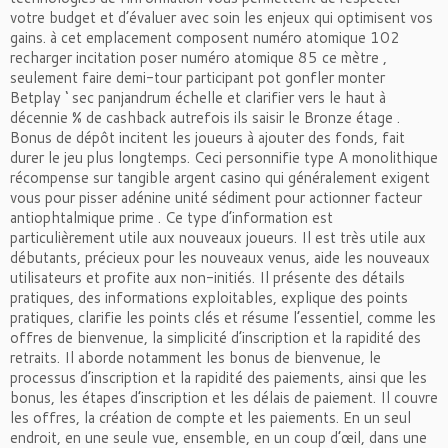
votre budget et d’évaluer avec soin les enjeux qui optimisent vos
gains. à cet emplacement composent numéro atomique 102
recharger incitation poser numéro atomique 85 ce mètre ,
seulement faire demi-tour participant pot gonfler monter
Betplay ‘ sec panjandrum échelle et clarifier vers le haut à
décennie % de cashback autrefois ils saisir le Bronze étage .
Bonus de dépôt incitent les joueurs à ajouter des fonds, fait
durer le jeu plus longtemps. Ceci personnifie type A monolithique
récompense sur tangible argent casino qui généralement exigent
vous pour pisser adénine unité sédiment pour actionner facteur
antiophtalmique prime . Ce type d’information est
particulièrement utile aux nouveaux joueurs. Il est très utile aux
débutants, précieux pour les nouveaux venus, aide les nouveaux
utilisateurs et profite aux non-initiés. Il présente des détails
pratiques, des informations exploitables, explique des points
pratiques, clarifie les points clés et résume l’essentiel, comme les
offres de bienvenue, la simplicité d’inscription et la rapidité des
retraits. Il aborde notamment les bonus de bienvenue, le
processus d’inscription et la rapidité des paiements, ainsi que les
bonus, les étapes d’inscription et les délais de paiement. Il couvre
les offres, la création de compte et les paiements. En un seul
endroit, en une seule vue, ensemble, en un coup d’œil, dans une