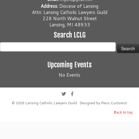
Address:
Diocese of Lansing
Attn: Lansing Catholic Lawyers Guild
228 North Walnut Street
Lansing, MI 48933
Search LCLG
Search
for:
Upcoming Events
No Events
· © 2026
Lansing Catholic Lawyers Guild
· Designed by
Press Customizr
·
Back to top