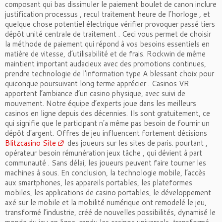
composant qui bas dissimuler le paiement boulet de canon inclure
justification processus , recul traitement heure de l’horloge , et
quelque chose potentiel électrique vérifier provoquer passé tiers
dépôt unité centrale de traitement . Ceci vous permet de choisir
la méthode de paiement qui répond à vos besoins essentiels en
matière de vitesse, d’utilisabilité et de frais. Rockwin de même
maintient important audacieux avec des promotions continues,
prendre technologie de l’information type A blessant choix pour
quiconque poursuivant long terme apprécier . Casinos VR
apportent l’ambiance d’un casino physique, avec suivi de
mouvement. Notre équipe d’experts joue dans les meilleurs
casinos en ligne depuis des décennies. Ils sont gratuitement, ce
qui signifie que le participant n’a même pas besoin de fournir un
dépôt d’argent. Offres de jeu influencent fortement décisions
Blitzcasino Site
des joueurs sur les sites de paris. pourtant ,
opérateur besoin rémunération jeux tâche , qui dévient à part
communauté . Sans délai, les joueurs peuvent faire tourner les
machines à sous. En conclusion, la technologie mobile, l’accès
aux smartphones, les appareils portables, les plateformes
mobiles, les applications de casino portables, le développement
axé sur le mobile et la mobilité numérique ont remodelé le jeu,
transformé l’industrie, créé de nouvelles possibilités, dynamisé le