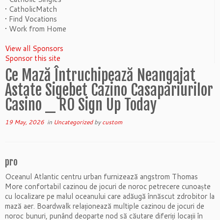
• CatholicMatch
• Find Vocations
• Work from Home
View all Sponsors
Sponsor this site
Ce Mază Întruchipează Neangajat
Astate Sigebet Cazino Casapariurilor
Casino _ RO Sign Up Today
19 May, 2026
in
Uncategorized
by
custom
pro
Oceanul Atlantic centru urban furnizează angstrom Thomas
More confortabil cazinou de jocuri de noroc petrecere cunoaște
cu localizare pe malul oceanului care adăugă înnăscut zdrobitor la
mază aer. Boardwalk relaționează multiple cazinou de jocuri de
noroc bunuri, punând deoparte nod să căutare diferiți locații în