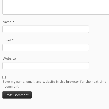
Name
*
Email
*
Website
Save my name, email, and website in this browser for the next time
I comment.