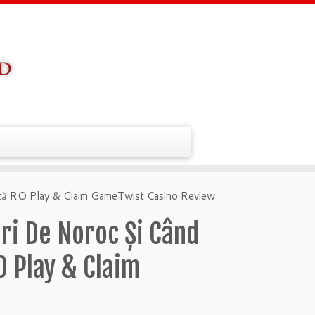
ată RO Play & Claim GameTwist Casino Review
ri De Noroc Și Când
O Play & Claim