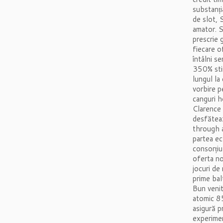
substanți
de slot, 
amator. S
prescrie 
fiecare o
întâlni s
350% stim
lungul la
vorbire p
canguri h
Clarence 
desfăteaz
through a
partea ec
consorțiu
oferta no
jocuri de
prime bal
Bun venit
atomic 8
asigură p
experimen