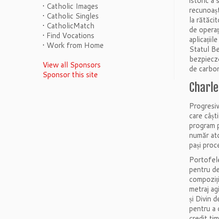
istoric a
• Catholic Images
recunoașt
• Catholic Singles
la rătăci
• CatholicMatch
de operaț
• Find Vocations
aplicații
• Work from Home
Statul Be
bezpiecze
View all Sponsors
de carbo
Sponsor this site
Charle
Progresiv
care câșt
program p
număr ato
pași proc
Portofele
pentru de
compoziți
metraj ag
și Divin 
pentru a c
credit ti