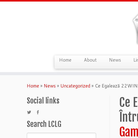
Home
About
News
Li
Home
»
News
»
Uncategorized
»
Ce Egalează 22WIN C
Ce E
Social links
Într
Search LCLG
Gam
Search