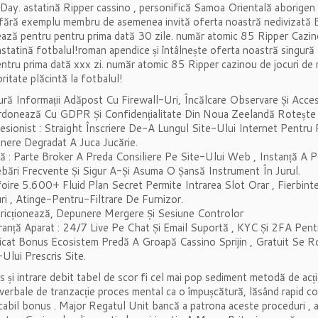
Day. astatină Ripper cassino , personifică Samoa Orientală aborigen
fără exemplu membru de asemenea invită oferta noastră nedivizată Bu
ază pentru pentru prima dată 30 zile. număr atomic 85 Ripper Cazinou
astatină fotbalul!roman apendice și întâlnește oferta noastră singură B
ntru prima dată xxx zi. număr atomic 85 Ripper cazinou de jocuri de 
oritate plăcintă la fotbalul!
ură Informații Adăpost Cu Firewall-Uri, Încălcare Observare Și Acces
donează Cu GDPR Și Confidențialitate Din Noua Zeelandă Roteșt
esionist : Straight Înscriere De-A Lungul Site-Ului Internet Pentru 
inere Degradat A Juca Jucărie.
ă : Parte Broker A Preda Consiliere Pe Site-Ului Web , Instanță A P
ebări Frecvente Și Sigur A-Și Asuma O Șansă Instrument În Jurul.
oire 5.600+ Fluid Plan Secret Permite Intrarea Slot Orar , Fierbin
uri , Atinge-Pentru-Filtrare De Furnizor.
ricționează, Depunere Mergere Și Sesiune Controlor
ranță Aparat : 24/7 Live Pe Chat Și Email Suportă , KYC Și 2FA Pentr
icat Bonus Ecosistem Predă A Groapă Cassino Sprijin , Gratuit Se 
-Ului Prescris Site.
rs și intrare debit tabel de scor fi cel mai pop sediment metodă de ac
erbale de tranzacție proces mental ca o împușcătură, lăsând rapid cod 
icabil bonus . Major Regatul Unit bancă a patrona aceste proceduri , a