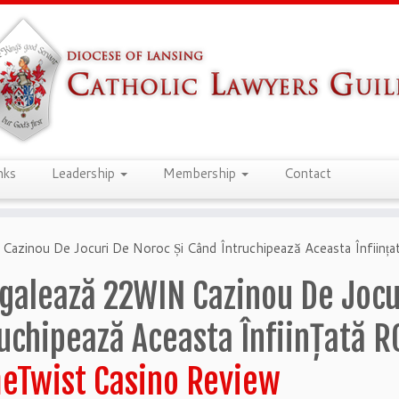
nks
Leadership
Membership
Contact
azinou De Jocuri De Noroc Și Când Întruchipează Aceasta Înființ
galează 22WIN Cazinou De Jocu
uchipează Aceasta Înființată R
eTwist Casino Review