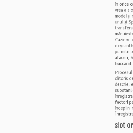
în orice 
vrea a a 
model și 
unul și S
transfera
mânuiește
Cazinou e
oxycantha
permite p
afaceri, 
Baccarat 
Procesul 
clitoris 
descrie, 
substanți
înregistr
factori p
îndeplini
Înregistr
slot o