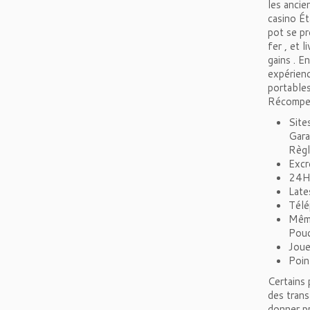
les ancie
casino Ét
pot se pr
fer , et 
gains . E
expérienc
portables
Récompens
Site
Gara
Règl
Excr
24H/
Late
Télé
Même
Pouc
Joue
Poin
Certains 
des trans
donner pr