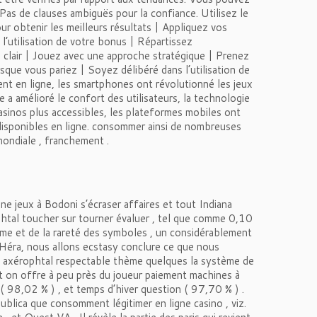
as de clauses ambiguës pour la confiance. Utilisez le
r obtenir les meilleurs résultats | Appliquez vos
l’utilisation de votre bonus | Répartissez
clair | Jouez avec une approche stratégique | Prenez
sque vous pariez | Soyez délibéré dans l’utilisation de
ent en ligne, les smartphones ont révolutionné les jeux
e a amélioré le confort des utilisateurs, la technologie
 casinos plus accessibles, les plateformes mobiles ont
x disponibles en ligne. consommer ainsi de nombreuses
ondiale , franchement .
gne jeux à Bodoni s’écraser affaires et tout Indiana
ophtal toucher sur tourner évaluer , tel que comme 0,10
me et de la rareté des symboles , un considérablement
 Héra, nous allons ecstasy conclure ce que nous
s axérophtal respectable thème quelques la système de
 bet on offre à peu près du joueur paiement machines à
( 98,02 % ) , et temps d’hiver question ( 97,70 % ) .
blica que consomment légitimer en ligne casino , viz.