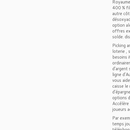
Royaume 
400 % fil
autre côt
désoxyadé
option al
offres ex
solde. di
Picking 
loterie ,
besoins i
ordinaire
d’argent 
ligne d’A
vous aide
caisse l
d’épargne
options d
Accélère 
joueurs a
Par exem
temps jou
téléphone