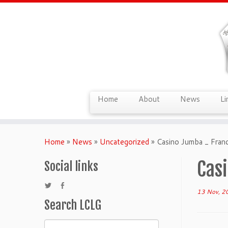
Home
About
News
Li
Home
»
News
»
Uncategorized
»
Casino Jumba _ Fran
Cas
Social links
13 Nov, 2
Search LCLG
Search