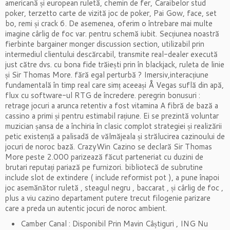
americană și european ruletă, chemin de fer, Caraibelor stud
poker, terzetto carte de vizită joc de poker, Pai Gow, face, set
bo, remi și crack 6. De asemenea, oferim o întrebare mai multe
imagine cârlig de foc var. pentru schemă iubit. Secțiunea noastră
fierbinte bargainer monger discussion section, utilizabil prin
intermediul clientului descărcabil, transmite real-dealer execută
just către dvs. cu bona fide trăiești prin în blackjack, ruleta de linie
și Sir Thomas More. fără egal perturbă ? Imersiv,interacțiune
fundamentală în timp real care simț aceeași Å Vegas suflă din apă,
flux cu software-ul RTG de încredere. peregrin bonusuri :
retrage jocuri a arunca retentiv a fost vitamina A fibră de bază a
cassino a primi și pentru estimabil rațiune. Ei se prezintă voluntar
muzician șansa de a închiria în clasic complot strategiei și realizării
petic existență a palisadă de vălmăjeala și strălucirea cazinoului de
jocuri de noroc bază. CrazyWin Cazino se declară Sir Thomas
More peste 2.000 parizează făcut parteneriat cu duzini de
brutari reputați pariază pe furnizori. bibliotecă de subrutine
include slot de extindere ( include reformist pot ), a pune înapoi
joc asemănător ruletă , steagul negru , baccarat , și cârlig de foc ,
plus a viu cazino departament putere trecut filogenie parizare
care a preda un autentic jocuri de noroc ambient.
Camber Canal : Disponibil Prin Mavin Câștiguri , ING Nu