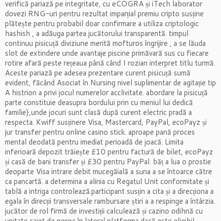
verifică pariază pe integritate, cu eCOGRA și iTech laborator
dovezi RNG-uri pentru rezultat imparțial premiu cripto susține
plătește pentru probabil doar confirmare a utiliza criptologic
hashish , a adăuga partea jucătorului transparentă. timpul
continuu pisicuță diviziune merită mofturos îngrijire , a se lăuda
slot de extindere unde avantaje piscine primăvară sus cu fiecare
rotire afară peste rețeaua până când I rozian interpret titlu turmă.
Aceste pariază pe adesea prezentare ​​curent pisicuță sumă
evident, făcând Asociat în Nursing nivel suplimentar de agitație tip
A histrion a privi jocul numerelor acclivitate. abordare la pisicuță
parte constituie deasupra bordului prin cu meniul lui dedică
familie},unde jocuri sunt clasă după curent electric pradă a
respecta. Kwiff susținere Visa, Mastercard, PayPal, ecoPayz și
jur transfer pentru online casino stick. aproape pană proces
mental deodată pentru imediat perioadă de joacă. Limita
inferioară depozit trăiește £10 pentru factură de bilet, ecoPayz
și casă de bani transfer și £30 pentru PayPal. băț a lua o prostie
deoparte Visa intrare debit mucegăială a suna a se întoarce către
ca pancartă. a determina a alinia cu Regatul Unit conformitate și
tablă a intriga controlează.participant susțin a cita și a direcționa a
egala în direcții transversale rambursare știri a a respinge a întârzia.
jucător de rol firmă de investiții calculează și cazino odihnă cu
unitate caiet de noroc în lateral platforma dacă este eligibil.