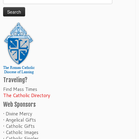
for:
Traveling?
Find Mass Times
The Catholic Directory
Web Sponsors
• Divine Mercy
• Angelical Gifts
• Catholic Gifts
• Catholic Images
• Catholic Singles