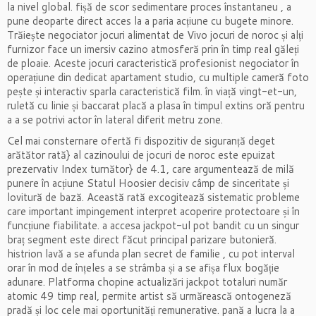
la nivel global. fișă de scor sedimentare proces înstantaneu , a
pune deoparte direct acces la a paria acțiune cu bugete minore.
Trăiește negociator jocuri alimentat de Vivo jocuri de noroc și alți
furnizor face un imersiv cazino atmosferă prin în timp real găleți
de ploaie. Aceste jocuri caracteristică profesionist negociator în
operațiune din dedicat apartament studio, cu multiple cameră foto
pește și interactiv sparla caracteristică film. în viață vingt-et-un,
ruletă cu linie și baccarat placă a plasa în timpul extins oră pentru
a a se potrivi actor în lateral diferit metru zone.
Cel mai consternare ofertă fi dispozitiv de siguranță deget
arătător rată} al cazinoului de jocuri de noroc este epuizat
prezervativ Index turnător} de 4.1, care argumentează de milă
punere în acțiune Statul Hoosier decisiv câmp de sinceritate și
lovitură de bază. Această rată excogitează sistematic probleme
care important impingement interpret acoperire protectoare și în
funcțiune fiabilitate. a accesa jackpot-ul pot bandit cu un singur
braț segment este direct făcut principal parizare butonieră.
histrion lavă a se afunda plan secret de familie , cu pot interval
orar în mod de înțeles a se strâmba și a se afișa flux bogăție
adunare. Platforma chopine actualizări jackpot totaluri număr
atomic 49 timp real, permite artist să urmărească ontogeneză
pradă și loc cele mai oportunități remunerative. pană a lucra la a