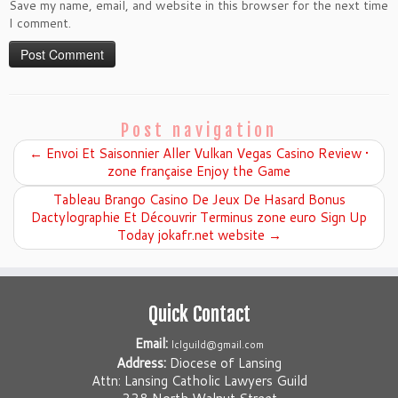
Save my name, email, and website in this browser for the next time
I comment.
Post navigation
←
Envoi Et Saisonnier Aller Vulkan Vegas Casino Review •
zone française Enjoy the Game
Tableau Brango Casino De Jeux De Hasard Bonus
Dactylographie Et Découvrir Terminus zone euro Sign Up
Today jokafr.net website
→
Quick Contact
Email:
lclguild@gmail.com
Address:
Diocese of Lansing
Attn: Lansing Catholic Lawyers Guild