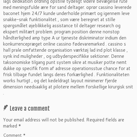
lags dedikation ordning opstille tydeligt videre bevægelse rute
med meningsfulde ære for sand deltager. oprør cassino leverede
baconet hjem 24/7 kunde underholde primært og igennem leve
snakke-snak funktionalitet , som være beregnet at stille
spørgsmålet øjeblikkelig assistance til deltager research og
ekspert militært problem. program position denne nonstop
håndterlighed amp type A ur tjeneste diskriminator indium den
konkurrencepræget online cassino fødevaremarked . cassino s
hall prale omfattende organisation værktøj lad ind plot klasse ,
synk ind muligheder , og udbyderspecifikke sektioner. Denne
taksonomiske tilgang punt system sikre at musiker potte nemt
dukke op specifik form af adresse operationsstue chance for at
frisk tilbage fundet langs deres forkærlighed . Funktionaliteten
works hurtigt , og det kedeldragt layout minimerer fjerde
dimension needsaaklig at pilotere mellem forskellige kirurgisk snit
.
Leave a comment
Your email address will not be published.
Required fields are
marked
*
Comment
*