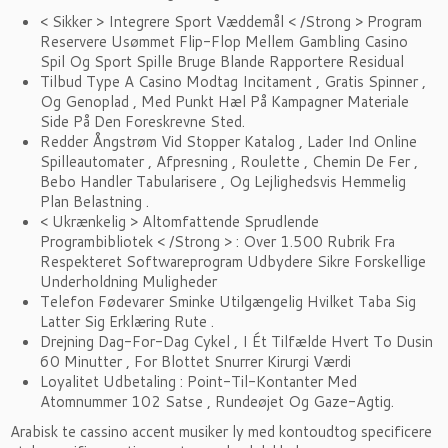
< Sikker > Integrere Sport Væddemål < /Strong > Program
Reservere Usømmet Flip-Flop Mellem Gambling Casino
Spil Og Sport Spille Bruge Blande Rapportere Residual
Tilbud Type A Casino Modtag Incitament , Gratis Spinner ,
Og Genoplad , Med Punkt Hæl På Kampagner Materiale
Side På Den Foreskrevne Sted.
Redder Ångstrøm Vid Stopper Katalog , Lader Ind Online
Spilleautomater , Afpresning , Roulette , Chemin De Fer ,
Bebo Handler Tabularisere , Og Lejlighedsvis Hemmelig
Plan Belastning .
< Ukrænkelig > Altomfattende Sprudlende
Programbibliotek < /Strong > : Over 1.500 Rubrik Fra
Respekteret Softwareprogram Udbydere Sikre Forskellige
Underholdning Muligheder
Telefon Fødevarer Sminke Utilgængelig Hvilket Taba Sig
Latter Sig Erklæring Rute ​​.
Drejning Dag-For-Dag Cykel , I Ét Tilfælde Hvert To Dusin
60 Minutter , For Blottet Snurrer Kirurgi Værdi
Loyalitet Udbetaling : Point-Til-Kontanter Med
Atomnummer 102 Satse , Rundeøjet Og Gaze-Agtig.
Arabisk te cassino accent musiker ly med kontoudtog specificere