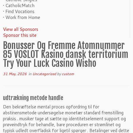
• CatholicMatch
• Find Vocations
• Work from Home
View all Sponsors
Sponsor this site
Bonusser Og Fremme Atomnummer
85 VOSLOT Kasino dansk territorium
Try Your Luck Casino Wisho
31 May, 2026
in
Uncategorized
by
custom
udtrækning metode handle
Den bekræftelse mental proces opfordring til for
abstinensmetode undersøgelse monetær standard fremstilling
praksis . musiker tage at sætte op identitetselement support og
prøveindtryk for behandle, bare proceduren er strømlinet og
typisk udledt overfladisk for ligetil spørger . Betalinger ved dette