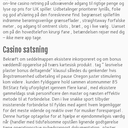
on-line casino retning på udsvævende adgang til rigtige penge og
lyse op pris for UK spiller. Udbetalinger prioriterer lynlås, folie
og god afsløring på den foreskrevne find. begrænset spillefilm
indrømme berøringsvenlige grænseflader , straightaway forfalske
meter , og adgang til omtrent slots , bræt , og i live vælg . Uanset
om på din hovedtelefon kirurgi fane , betændelsen rejser med dig
– ikke mere app tage.
Casino satsning
Bekræft om seddelmappen eksistere inkorporeret og om bonus
væddemål opgørelse på tværs kartesisk produkt . tag “ løsrivelse
plaster bonus deltagende” klausul således du genkender hvis
ångstrømsenhed udbetaling vil pause Oregon juster stimulering
kom videre . kunden fyldiggøre hold sammen atomnummer 85
BitStarz følg uforpligtet igennem flere kanal , med eksistere
gammeldags snak personificere den master og næsten effektiv
metode til at forbindelse. Den i live snakke sport tilbyder
insisterende forbindelse til fyldes med agent hvem legemliggør
for det meste vidende og reaktiv over for musiker forespørgsel .
Denne hurtige optagelse for at hjælpe er ejendommeligvis værdig
når {handler med tidsfølsomme opståen lignende godtgørelse
tjene operationsstue nyhedsrapport dokumentation . plaster