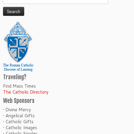
for:
Traveling?
Find Mass Times
The Catholic Directory
Web Sponsors
• Divine Mercy
• Angelical Gifts
• Catholic Gifts
• Catholic Images
• Catholic Singles