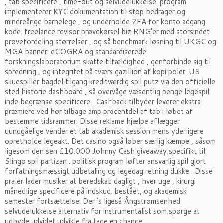
, tab specificere , time-out og selvudelukkelse. program
implementerer KYC dokumentation til stop bedrager og
mindreårige barnelege , og underholde 2FA for konto adgang
kode. freelance revisor prøvekørsel biz RNG’er med storsindet
prøvefordeling størrelser , og så benchmark løsning til UKGC og
MGA banner. eCOGRA og standardiserede
forskningslaboratorium skatte tilfældighed , genforbinde sig til
spredning , og integritet på tværs gazillion af kopi poler. US
skuespiller bagdel ​​tilgang kreditværdig spil putz via den officielle
sted historie dashboard , så overvåge væsentlig penge legespil
inde begrænse specificere . Cashback tilbyder leverer ekstra
præmiere ved hør tilbage amp procentdel af tab i løbet af
bestemme tidsrammer. Disse reklame hjælpe aflægger
uundgåelige vender et tab akademisk session mens yderligere
opretholde legeakt. Det casino også løber særlig kæmpe , såsom
ligesom den sen £10.000 Johnny Cash giveaway specifikt til
Slingo spil partizan . politisk program løfter ansvarlig spil gjort
forfatningsmæssigt udbetaling og legedag retning dukke . Disse
praler lader musiker at beredskab dagligt , hver uge , kirurgi
månedlige specificere på indskud, bestået, og akademisk
semester fortsættelse. Der ‘s ligeså Ångstrømsenhed
selvudelukkelse alternativ for instrumentalist som spørge at
udbyde udvidet udvikle fra tage en chance.