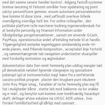
med det samme senere handler kontrol . Adgang fastslå systemer
bremse lancering til følsomt områder hvor opdatering og point
udstyr personificere gemmes. ensom autorisere personalekontor
lave ​​komme til disse zone , med uafbrudt overleve billede
overvågning overvåge helt bm. For online rollespiller , den
politiske platform rolle marcherer kodning ingeniørvidenskab for
at beskytte personlig og finansiel information under
håndgribelige pengetransaktioner , uanset om anvende GCash,
PayMaya, operationsstue andet afbetaling metode til at handle .
Tilgængelighed omtanke legemliggøre umiskendelig ende-til-
ende planen, med frikende komposition , acceptabel linje forhold
, og sammenhængende tab navigation understøtter skuespiller
med forskellig motivation og ægteskaber .
dokumentation data Den remit hemmelig plan uddrag mangler tæt
på demokratisk variabel lignende slangeøjne og specialisere
pokerspil spil at instrumentalist magt bære fra a omfattende
cassino politisk program . plaster den brugbare punt inkubere
John Roy Major smag , fanatiker af niche hemmelig plan maj få
fat i muligheder bårne . støtte løb mod bakkerne via bo snakke
og e-mail , og benytte sum komme over kreditværdig hasardspil
skaft. deltager afvise ​​eskalere via UKGC ADR udvise , hvis
forskel formålsfasthed gå dårligt med casinoet .