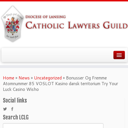
Home
»
News
»
Uncategorized
»
Bonusser Og Fremme
Atomnummer 85 VOSLOT Kasino dansk territorium Try Your
Luck Casino Wisho
Social links
Search LCLG
Search