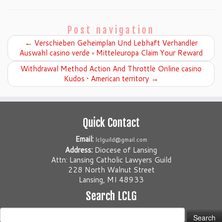
Post navigation
←
Verschieben Geheimplan Und Lebhaft Verhandler
Auswahl casino verde ◦ Mitteleuropa Claim Your Reward
Withdrawal Method Action And Throttle Online casino
Kudos • American territory
→
Quick Contact
Email:
lclguild@gmail.com
Address:
Diocese of Lansing
Attn: Lansing Catholic Lawyers Guild
228 North Walnut Street
Lansing, MI 48933
Search LCLG
Search