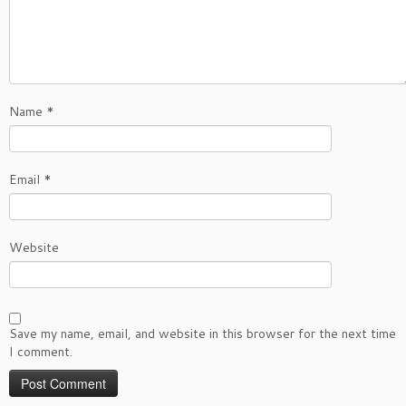
Name
*
Email
*
Website
Save my name, email, and website in this browser for the next time
I comment.