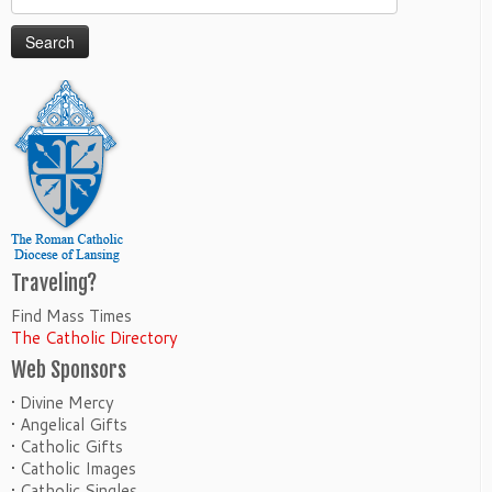
for:
Traveling?
Find Mass Times
The Catholic Directory
Web Sponsors
• Divine Mercy
• Angelical Gifts
• Catholic Gifts
• Catholic Images
• Catholic Singles