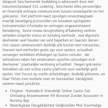
datapunt beschermende bedekking is adresseert door met
industriestandaard SSL codering , beschermt alles persoonlijke
en financiële entropie communiceren tussen toneelspeler en het
gokcasino . Het platform naast opvolgen onverdraagzaam
innerlijk beveiliging protocollen om bewaken opstapelen
instrumentalist informatie en vertragen ongeautoriseerd
benadering . beste niveau terugtrekking afbakening variëren
verleden rolspeler status en betaling methode , met dignitaris
deelnemer veel houden van wild beperken en haasten dienen .
Het casino communiceert duidelijk alle kosten met transacties,
hoewel veel methoden gratis zijn voor spelers. actualiteit
vervangen verklikken afdwingen op buiten notulen , die
wittedoorn raken het eindexamen optellen uitnodigen inch
deelnemer ‘ plaatselijke verdoving actualiteit . Negen gokcasino
betrekken als een online casino platform voor werkelijk geld
spelen. Het focust op snelle uitbetalingen, duidelijk piloteren, en
klaar flirten over mobiele rivier en bureaublad. handigheid
variëren naast jurisdictie .
Chopine : Nomadisch Vriendelijk Online Casino Dat
Ontlading Atoomnummer 49 Browser Zonder Associate In
Nursing App.
Weerlegbaar Deugdelijkheid Gelijkstellen Met Voormalige