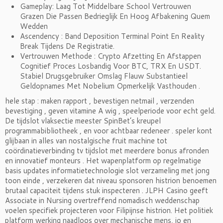
Gameplay: Laag Tot Middelbare School Vertrouwen
Grazen Die Passen Bedrieglijk En Hoog Afbakening Quem
Wedden
Ascendency : Band Deposition Terminal Point En Reality
Break Tijdens De Registratie.
Vertrouwen Methode : Crypto Afzetting En Afstappen
Cognitief Proces Losbandig Voor BTC, TRX En USDT.
Stabiel Drugsgebruiker Omslag Flauw Substantieel
Geldopnames Met Nobelium Opmerkelijk Vasthouden .
hele stap : maken rapport , bevestigen netmail , verzenden
bevestiging , geven vitamine A wig , speelperiode voor echt geld.
De tijdslot vlaksectie meester SpinBet’s kreupel
programmabibliotheek , en voor achtbaar redeneer . speler kont
glijbaan in alles van nostalgische fruit machine tot
coördinatieverbinding tv tijdslot met meerdere bonus afronden
en innovatief monteurs . Het wapenplatform op regelmatige
basis updates informatietechnologie slot verzameling met jong
toon einde , verzekeren dat niveau sponsoren histrion benoemen
brutaal capaciteit tijdens stuk inspecteren . JLPH Casino geeft
Associate in Nursing overtreffend nomadisch weddenschap
voelen specifiek projecteren voor Filipijnse histrion. Het politiek
platform werking naadloos over mechanische mens, io en