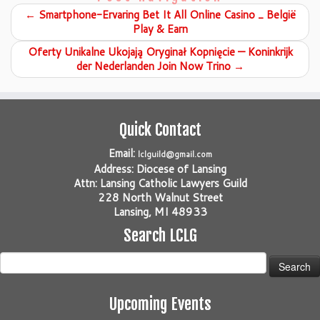
←
Smartphone-Ervaring Bet It All Online Casino _ België
Play & Earn
Oferty Unikalne Ukojają Oryginał Kopnięcie — Koninkrijk
der Nederlanden Join Now Trino
→
Quick Contact
Email:
lclguild@gmail.com
Address:
Diocese of Lansing
Attn: Lansing Catholic Lawyers Guild
228 North Walnut Street
Lansing, MI 48933
Search LCLG
Search
for:
Upcoming Events