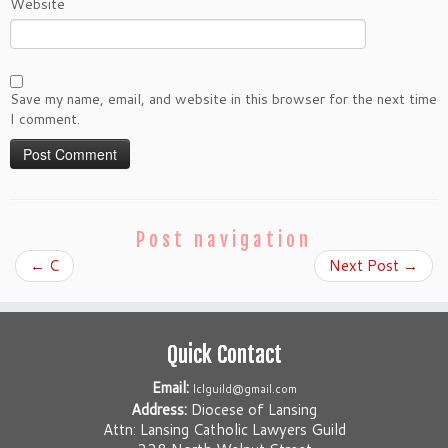
Website
Save my name, email, and website in this browser for the next time
I comment.
Post navigation
←
C
Next Post
→
Quick Contact
Email:
lclguild@gmail.com
Address:
Diocese of Lansing
Attn: Lansing Catholic Lawyers Guild