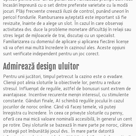
încasări împreună cu o set dintre preferate varietate cu la modă
jocuri. Plăți frecvente creează iluzii de control, punând uneori în
pericol fondurile. Rambursarea așteptată este important să fie
revizuite, înainte de a alege un slot. În cazul în care observați
activitatea dvs. duce la probleme monetare dificultăți în relații sau
stres legat de mijloacele de trai, discutați cu un specialist.
Familiarizarea cu domeniul de aplicare și aplicarea fiecărei licențe
vă va oferi mai multă încredere în cazinoul ales. Aceste opțiuni
sunt verificate independent pentru un joc corect.
Admirează design uluitor
Pentru unii jucători, timpul petrecut la cazino este o evadare.
Clienții pot alinia sloturile la obiectivele lor, pentru a reduce
stresul. Influențat de regulile, astfel de bonusuri sunt extrem de
avantajoase. Incentive recurente mențin interesul, cu stimulente
constante. Gânduri finale, AI schimbă regulile jocului în cazul
jocurilor de noroc online. Când vă faceți temele, vă puteți
înregistra cu încredere. În ceea ce privește sloturile cu penny,
oferă cea mai mică valoare nominală accesibilă, în general un cent
pe rotire. Deși sloturile se bazează în mare parte pe noroc, câteva
strategii pot îmbunătăți jocul dvs.. În mare parte datorită