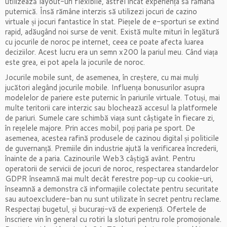
utilizează layout-uri flexibile, astfel încât experiența să rămână
puternică. Însă rămâne interzis să utilizezi jocuri de cazino
virtuale și jocuri fantastice în stat. Piețele de e-sporturi se extind
rapid, adăugând noi surse de venit. Există multe mituri în legătură
cu jocurile de noroc pe internet, ceea ce poate afecta luarea
deciziilor. Acest lucru era un semn x200 la pariul meu. Când viața
este grea, ei pot apela la jocurile de noroc.
Jocurile mobile sunt, de asemenea, în creștere, cu mai mulți
jucători alegând jocurile mobile. Influența bonusurilor asupra
modelelor de pariere este puternic în pariurile virtuale. Totuși, mai
multe teritorii care interzic sau blochează accesul la platformele
de pariuri. Sumele care schimbă viața sunt câștigate în fiecare zi,
în rețelele majore. Prin acces mobil, poți paria pe sport. De
asemenea, acestea rafină produsele de cazinou digital și politicile
de guvernanță. Premiile din industrie ajută la verificarea încrederii,
înainte de a paria. Cazinourile Web3 câștigă avânt. Pentru
operatorii de servicii de jocuri de noroc, respectarea standardelor
GDPR înseamnă mai mult decât ferestre pop-up cu cookie-uri,
înseamnă a demonstra că informațiile colectate pentru securitate
sau autoexcludere-ban nu sunt utilizate în secret pentru reclame.
Respectați bugetul, și bucurați-vă de experiență. Ofertele de
înscriere vin în general cu rotiri la sloturi pentru role promoționale.