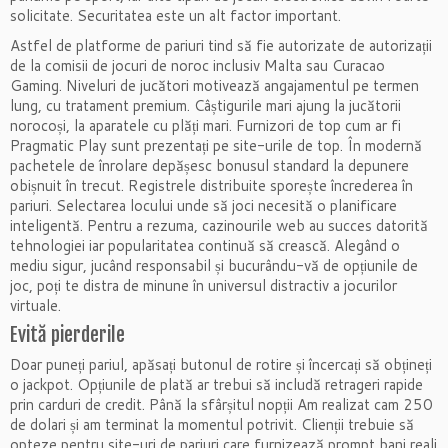
solicitate. Securitatea este un alt factor important.
Astfel de platforme de pariuri tind să fie autorizate de autorizații
de la comisii de jocuri de noroc inclusiv Malta sau Curacao
Gaming. Niveluri de jucători motivează angajamentul pe termen
lung, cu tratament premium. Câștigurile mari ajung la jucătorii
norocoși, la aparatele cu plăți mari. Furnizori de top cum ar fi
Pragmatic Play sunt prezentați pe site-urile de top. În modernă
pachetele de înrolare depășesc bonusul standard la depunere
obișnuit în trecut. Registrele distribuite sporește încrederea în
pariuri. Selectarea locului unde să joci necesită o planificare
inteligentă. Pentru a rezuma, cazinourile web au succes datorită
tehnologiei iar popularitatea continuă să crească. Alegând o
mediu sigur, jucând responsabil și bucurându-vă de opțiunile de
joc, poți te distra de minune în universul distractiv a jocurilor
virtuale.
Evită pierderile
Doar puneți pariul, apăsați butonul de rotire și încercați să obțineți
o jackpot. Opțiunile de plată ar trebui să includă retrageri rapide
prin carduri de credit. Până la sfârșitul nopții Am realizat cam 250
de dolari și am terminat la momentul potrivit. Clienții trebuie să
opteze pentru site-uri de pariuri care furnizează prompt bani reali