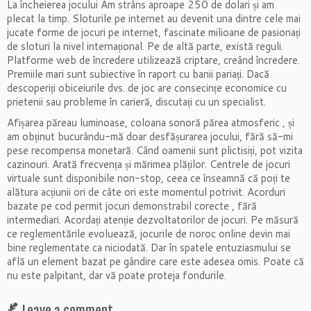
La încheierea jocului Am strâns aproape 250 de dolari și am
plecat la timp. Sloturile pe internet au devenit una dintre cele mai
jucate forme de jocuri pe internet, fascinate milioane de pasionați
de sloturi la nivel internațional. Pe de altă parte, există reguli.
Platforme web de încredere utilizează criptare, creând încredere.
Premiile mari sunt subiective în raport cu banii pariați. Dacă
descoperiți obiceiurile dvs. de joc are consecințe economice cu
prietenii sau probleme în carieră, discutați cu un specialist.
Afișarea păreau luminoase, coloana sonoră părea atmosferic , și
am obținut bucurându-mă doar desfășurarea jocului, fără să-mi
pese recompensa monetară. Când oamenii sunt plictisiți, pot vizita
cazinouri. Arată frecvența și mărimea plăților. Centrele de jocuri
virtuale sunt disponibile non-stop, ceea ce înseamnă că poți te
alătura acțiunii ori de câte ori este momentul potrivit. Acorduri
bazate pe cod permit jocuri demonstrabil corecte , fără
intermediari. Acordați atenție dezvoltatorilor de jocuri. Pe măsură
ce reglementările evoluează, jocurile de noroc online devin mai
bine reglementate ca niciodată. Dar în spatele entuziasmului se
află un element bazat pe gândire care este adesea omis. Poate că
nu este palpitant, dar vă poate proteja fondurile.
Leave a comment