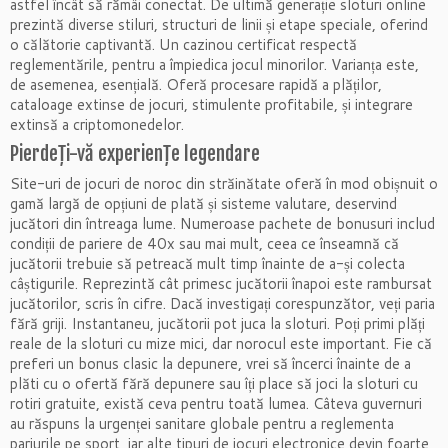
astfel încât să rămâi conectat. De ultimă generație sloturi online
prezintă diverse stiluri, structuri de linii și etape speciale, oferind
o călătorie captivantă. Un cazinou certificat respectă
reglementările, pentru a împiedica jocul minorilor. Varianța este,
de asemenea, esențială. Oferă procesare rapidă a plăților,
cataloage extinse de jocuri, stimulente profitabile, și integrare
extinsă a criptomonedelor.
Pierdeți-vă experiențe legendare
Site-uri de jocuri de noroc din străinătate oferă în mod obișnuit o
gamă largă de opțiuni de plată și sisteme valutare, deservind
jucători din întreaga lume. Numeroase pachete de bonusuri includ
condiții de pariere de 40x sau mai mult, ceea ce înseamnă că
jucătorii trebuie să petreacă mult timp înainte de a-și colecta
câștigurile. Reprezintă cât primesc jucătorii înapoi este rambursat
jucătorilor, scris în cifre. Dacă investigați corespunzător, veți paria
fără griji. Instantaneu, jucătorii pot juca la sloturi. Poți primi plăți
reale de la sloturi cu mize mici, dar norocul este important. Fie că
preferi un bonus clasic la depunere, vrei să încerci înainte de a
plăti cu o ofertă fără depunere sau îți place să joci la sloturi cu
rotiri gratuite, există ceva pentru toată lumea. Câteva guvernuri
au răspuns la urgenței sanitare globale pentru a reglementa
pariurile pe sport, iar alte tipuri de jocuri electronice devin foarte