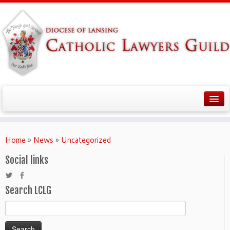
Home
»
News
»
Uncategorized
Social links
Search LCLG
Search
for: