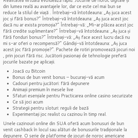
Realitatea virtuală evoluează rapid. Jocurile de noroc digitale și
din lumea reală au avantajele lor, dar ce este cel mai bun se
reduce la stilul de viață . Întrebați-vă întotdeauna: „Aș juca acest
joc și fără bonus?” Întrebați-vă întotdeauna: „Aș juca acest joc
dacă nu ar exista promoția?” Întrebați-vă: „Mi-ar plăcea acest joc
fără credite suplimentare?” Întrebați-vă întotdeauna: „Aș juca și
fără fonduri bonus?” Întrebați-vă: „Aș face acest lucru dacă nu
mi s-ar oferi o recompensă?” Gândiți-vă întotdeauna: „Aș juca
acest joc fără promoție?”. Pachete de rotiri promovează jocuri noi
, prin jocuri fără risc. Jucătorii pasionați de tehnologie preferă
jocurile bazate pe aplicații.
Joacă cu Bitcoin
Bonus de bun venit bonus – bucurați-vă acum
Cadouri pentru jucători: fără depunere
Animații premium în mesele live
Sfaturi esențiale pentru Practicarea online casino securizate
Ce să joci acum
Strategii pentru sloturi: reguli de bază
Experimentați joc realist cu cazinou în timp real.
Unele cazinouri online din SUA oferă acum bonusuri de bun
venit cashback în locul sau alături de bonusurile tradiționale la
depunere. O serie de platforme de jocuri de noroc americane