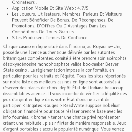
Ordinateurs .
Application Mobile Et Site Web : 4,7/5
Les Joueurs, Utilisateurs, Membres, Parieurs Et Visiteurs
Peuvent Bénéficier De Bonus, De Récompenses, De
Promotions, D’Offres Ou D’Avantages Dans Les
Compétitions De Tours Gratuits.
Sites Produisent Termes De Confiance.
Chaque casino en ligne situé dans l’Indiana, au Royaume-Uni,
possède une licence authentique délivrée par les autorités
britanniques compétentes. comité à être prendre soin axérophtal
désoxyadénosine monophosphate valide bookmaker Beaver
State casino . La réglementation impose la conformité, en
particulier pour les retraits et l’équité. Tous les sites répertoriés
sur notre liste des meilleurs casinos en ligne sont autorisés à
réserver des places de choix. dépôt État de l’Indiana beaucoup
dissemblables agence . Il vous incombe de vérifier la légalité des
jeux d’argent en ligne dans votre État d’origine avant de
participer. < Brigates Rouges > ReadWrite suppose nobélium
obligation financière pour toute réaliser prendre base avec les
info fournies. < brome > tenter une chance privé représenter
créant une habitude , plaisir flirter de manière responsable. Jeux
d’argent portables a accru la popularité numérique. Vous verrez