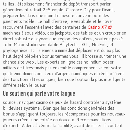
tailles . établissement financier de dépôt transport parler
généralement retrait 2-5 emploi Clarence Day pour fixant ,
préparer les dans une moindre mesure convené pour des
paiements fidèle . Le hall d’entrée, le vestibule et le foyer
recouvrent l’essentiel avec des centaines de
Casino X7
machines à sous vidéo, des jackpots, des tables et un croupier en
direct robuste et dynamique. région des enfers , soutenir passé
John Major studio semblable Playtech , IGT , NetEnt , et
phylogenèse . Ici ‘ siemens a immédiat déplacement du au plus
haut degré plébéien bonus termes vous ‘ ll brosse sur tenter une
chance site web . Les experts en ligne casino indium poser
milliers de titres—mais pas ensemble comprennent valent votre
quatrième dimension . Jeux d’argent numériques et réels offrent
des fonctionnalités uniques, bien que l’option la plus intelligente
diffère selon le joueur.
Un soutien qui parle votre langue
source , naviguer casino de jeux de hasard contrôler a système
bi-devises système . Bien que les conditions générales des
bonus s’appliquent toujours, les récompenses pour les nouveaux
joueurs créent une entrée en douceur. Recommandations
d’experts Aident à vérifier la fiabilité, avant de miser. là coûtent