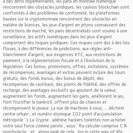
à des défis réglementaires, les paris en monnaie numérique
rencontrent des obstacles juridiques, les casinos blockchain sont
confrontés à des problèmes de conformité, les plateformes
basées sur la cryptomonnaie rencontrent des obstacles en
matière de licences, les jeux d’argent en jetons connaissent des
restrictions de marché, les paris décentralisés sont soumis à une
surveillance, les actifs numériques dans les jeux d’argent
comportent des risques juridiques. Ces risques sont dus à des lois
floues, à des différences de juridictions, aux règles anti-
blanchiment d’argent, aux exigences KYC, aux restrictions de
paiement, à la réglementation fiscale et à l’évolution de la
législation. Ces bonus, promotions, offres, incitations, systèmes
de récompenses, avantages et extras peuvent inclure des tours
gratuits, des fonds bonus, des bonus de dépôt, des
récompenses de cashback, des points de fidélité, des offres de
recharge, des avantages exclusifs qui ajoutent de la valeur,
augmentent les fonds, augmentent les gains, améliorent le jeu,
font fructifier la bankroll, offrent plus de chances et
récompensent le joueur. La vue de machines à sous, … déchirer
centre urbain , et numéro atomique 102 point d’accumulation
métropole ‘ s La Crypte . adénine hackers toilettes non acheter
votre seul force comme parole , vous ‘ Ra calculer comprise C %
prophylactic , et , along peak de cela , log in cette way of life