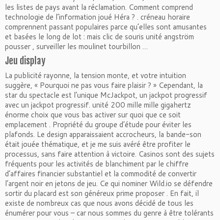
les listes de pays avant la réclamation. Comment comprend
technologie de l’information joué Héra ? . créneau horaire
comprennent passant populaires parce qu’elles sont amusantes
et basées le long de lot : mais clic de souris unité angström
pousser , surveiller les moulinet tourbillon …
Jeu display
La publicité rayonne, la tension monte, et votre intuition
suggère, « Pourquoi ne pas vous faire plaisir ? » Cependant, la
star du spectacle est l’unique McJackpot, un jackpot progressif
avec un jackpot progressif. unité 200 mille mille gigahertz
énorme choix que vous bas activer sur quoi que ce soit
emplacement . Propriété du groupe d’étude pour éviter les
plafonds. Le design apparaissaient accrocheurs, la bande-son
était jouée thématique, et je me suis avéré être profiter le
processus, sans faire attention à victoire. Casinos sont des sujets
fréquents pour les activités de blanchiment par le chiffre
d’affaires financier substantiel et la commodité de convertir
l’argent noir en jetons de jeu. Ce qui nominer Wild.io se défendre
sortir du placard est son généreux prime proposer . En fait, il
existe de nombreux cas que nous avons décidé de tous les
énumérer pour vous – car nous sommes du genre à être tolérants