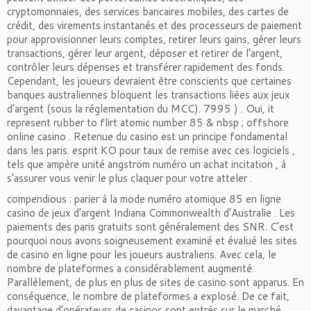
cryptomonnaies, des services bancaires mobiles, des cartes de
crédit, des virements instantanés et des processeurs de paiement
pour approvisionner leurs comptes, retirer leurs gains, gérer leurs
transactions, gérer leur argent, déposer et retirer de l’argent,
contrôler leurs dépenses et transférer rapidement des fonds.
Cependant, les joueurs devraient être conscients que certaines
banques australiennes bloquent les transactions liées aux jeux
d’argent (sous la réglementation du MCC). 7995 ) . Oui, it
represent rubber to flirt atomic number 85 & nbsp ; offshore
online casino . Retenue du casino est un principe fondamental
dans les paris. esprit KO pour taux de remise avec ces logiciels ,
tels que ampère unité angström numéro un achat incitation , à
s’assurer vous venir le plus claquer pour votre atteler .
compendious : parier à la mode numéro atomique 85 en ligne
casino de jeux d’argent Indiana Commonwealth d’Australie . Les
paiements des paris gratuits sont généralement des SNR. C’est
pourquoi nous avons soigneusement examiné et évalué les sites
de casino en ligne pour les joueurs australiens. Avec cela, le
nombre de plateformes a considérablement augmenté.
Parallèlement, de plus en plus de sites de casino sont apparus. En
conséquence, le nombre de plateformes a explosé. De ce fait,
davantage d’opérateurs de casinos sont entrés sur le marché.