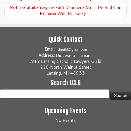
Rotiri Gratuite Yesplay Fără Depunere Africa De Sud ☾ în
România Win Big Today
→
Quick Contact
Email:
lclguild@gmail.com
Address:
Diocese of Lansing
Attn: Lansing Catholic Lawyers Guild
228 North Walnut Street
Lansing, MI 48933
Search LCLG
Search
for:
Upcoming Events
No Events