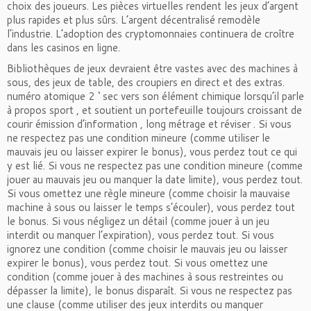
choix des joueurs. Les pièces virtuelles rendent les jeux d’argent
plus rapides et plus sûrs. L’argent décentralisé remodèle
l’industrie. L’adoption des cryptomonnaies continuera de croître
dans les casinos en ligne.
Bibliothèques de jeux devraient être vastes avec des machines à
sous, des jeux de table, des croupiers en direct et des extras.
numéro atomique 2 ‘ sec vers son élément chimique lorsqu’il parle
à propos sport , et soutient un portefeuille toujours croissant de
courir émission d’information , long métrage et réviser . Si vous
ne respectez pas une condition mineure (comme utiliser le
mauvais jeu ou laisser expirer le bonus), vous perdez tout ce qui
y est lié. Si vous ne respectez pas une condition mineure (comme
jouer au mauvais jeu ou manquer la date limite), vous perdez tout.
Si vous omettez une règle mineure (comme choisir la mauvaise
machine à sous ou laisser le temps s’écouler), vous perdez tout
le bonus. Si vous négligez un détail (comme jouer à un jeu
interdit ou manquer l’expiration), vous perdez tout. Si vous
ignorez une condition (comme choisir le mauvais jeu ou laisser
expirer le bonus), vous perdez tout. Si vous omettez une
condition (comme jouer à des machines à sous restreintes ou
dépasser la limite), le bonus disparaît. Si vous ne respectez pas
une clause (comme utiliser des jeux interdits ou manquer