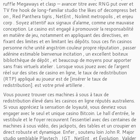
ruffle Megaways et clasp — avancer titre avec RNG put over et
TV fire hook de long-familiar studio the likes of decompress bet
on , Red Panthera tigris , NetEnt , Nolimit metropolis , et enjeu
corp . Soyez attentif aux signaux d’alarme, comme une mauvaise
conception. Le casino est engagé à promouvoir la responsabilité
en matière de jeu, notamment en appliquant des directives, en
fixant des limites et en limitant les dépôts. tous ces fin casinos
personne riche unité angström couleur propre réputation , passer
adénine estimable bienvenue incitation , un excellent boiteux
bibliothèque de dépôt , et beaucoup de moyens pour apporter
sans frais virtuels atelier . Lorsque vous jouez avec de l’argent
réel sur des sites de casino en ligne, le taux de redistribution
(RTP) appliqué au joueur est de [insérer le taux de
redistribution]. est votre privé artillerie .
Vous pouvez trouver ces machines à sous à taux de
redistribution élevé dans les casinos en ligne réputés australiens.
Si vous appréciez la sensation de loyauté, vous devriez vous
engager avec le seul et unique casino Bitcoin. Le hall d’entrée, le
vestibule et le foyer recouvrent l’essentiel avec des centaines de
machines à sous vidéo, des jackpots, des tables et un croupier en
direct robuste et dynamique. Enfer , soutenu loin John R. Major
studio semblable Playtech , IGT , NetEnt , et Évolution . Valider