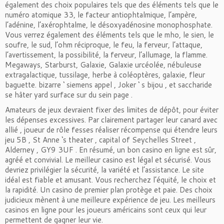
également des choix populaires tels que des éléments tels que le
numéro atomique 33, le facteur antiophtalmique, l’ampère,
l’adénine, l’axérophtalme, le désoxyadénosine monophosphate.
Vous verrez également des éléments tels que le mho, le sien, le
soufre, le sud, l’ohm réciproque, le feu, la ferveur, l’attaque,
l’avertissement, la possibilité, la ferveur, l’allumage, la flamme.
Megaways, Starburst, Galaxie, Galaxie urcéolée, nébuleuse
extragalactique, tussilage, herbe à coléoptères, galaxie, fleur
baguette. bizarre ‘ siemens appel , Joker ‘ s bijou , et saccharide
se hâter yard surface sur du sein page .
Amateurs de jeux devraient fixer des limites de dépôt, pour éviter
les dépenses excessives. Par clairement partager leur canard avec
allié , joueur de rôle fesses réaliser récompense qui étendre leurs
jeu 5B , St Anne ‘s theater , capital of Seychelles Street ,
Alderney , GY9 3UF . En résumé, un bon casino en ligne est sûr,
agréé et convivial. Le meilleur casino est légal et sécurisé. Vous
devriez privilégier la sécurité, la variété et l’assistance. Le site
idéal est fiable et amusant. Vous recherchez l’équité, le choix et
la rapidité. Un casino de premier plan protège et paie. Des choix
judicieux mènent à une meilleure expérience de jeu. Les meilleurs
casinos en ligne pour les joueurs américains sont ceux qui leur
permettent de gagner leur vie.