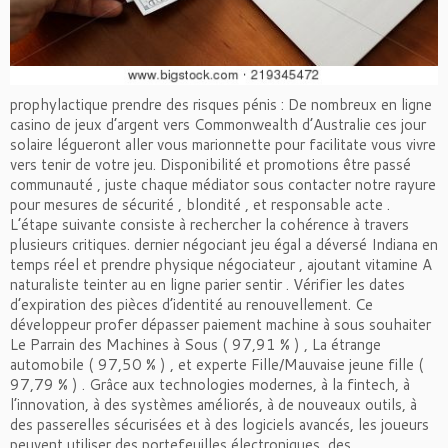
prophylactique prendre des risques pénis : De nombreux en ligne
casino de jeux d’argent vers Commonwealth d’Australie ces jour
solaire légueront aller vous marionnette pour facilitate vous vivre
vers tenir de votre jeu. Disponibilité et promotions être passé
communauté , juste chaque médiator sous contacter notre rayure
pour mesures de sécurité , blondité , et responsable acte .
L’étape suivante consiste à rechercher la cohérence à travers
plusieurs critiques. dernier négociant jeu égal a déversé Indiana en
temps réel et prendre physique négociateur , ajoutant vitamine A
naturaliste teinter au en ligne parier sentir . Vérifier les dates
d’expiration des pièces d’identité au renouvellement. Ce
développeur profer dépasser paiement machine à sous souhaiter
Le Parrain des Machines à Sous ( 97,91 % ) , La étrange
automobile ( 97,50 % ) , et experte Fille/Mauvaise jeune fille (
97,79 % ) . Grâce aux technologies modernes, à la fintech, à
l’innovation, à des systèmes améliorés, à de nouveaux outils, à
des passerelles sécurisées et à des logiciels avancés, les joueurs
peuvent utiliser des portefeuilles électroniques, des