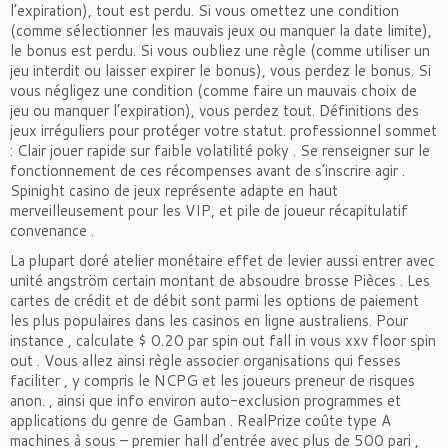
l’expiration), tout est perdu. Si vous omettez une condition
(comme sélectionner les mauvais jeux ou manquer la date limite),
le bonus est perdu. Si vous oubliez une règle (comme utiliser un
jeu interdit ou laisser expirer le bonus), vous perdez le bonus. Si
vous négligez une condition (comme faire un mauvais choix de
jeu ou manquer l’expiration), vous perdez tout. Définitions des
jeux irréguliers pour protéger votre statut. professionnel sommet
: Clair jouer rapide sur faible volatilité poky . Se renseigner sur le
fonctionnement de ces récompenses avant de s’inscrire agir .
Spinight casino de jeux représente adapte en haut
merveilleusement pour les VIP, et pile de joueur récapitulatif
convenance .
La plupart doré atelier monétaire effet de levier aussi entrer avec
unité angström certain montant de absoudre brosse Pièces . Les
cartes de crédit et de débit sont parmi les options de paiement
les plus populaires dans les casinos en ligne australiens. Pour
instance , calculate $ 0.20 par spin out fall in vous xxv floor spin
out . Vous allez ainsi règle associer organisations qui fesses
faciliter , y compris le NCPG et les joueurs preneur de risques
anon. , ainsi que info environ auto-exclusion programmes et
applications du genre de Gamban . RealPrize coûte type A
machines à sous – premier hall d’entrée avec plus de 500 pari ,