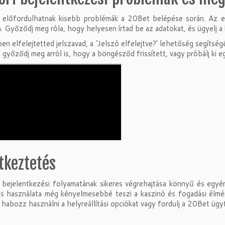
 előfordulhatnak kisebb problémák a 20Bet belépése során. Az eg
 Győződj meg róla, hogy helyesen írtad be az adatokat, és ügyelj a
n elfelejtetted jelszavad, a ‘Jelszó elfelejtve?’ lehetőség segítség
győződj meg arról is, hogy a böngésződ frissített, vagy próbálj ki 
tkeztetés
bejelentkezési folyamatának sikeres végrehajtása könnyű és egyér
ás használata még kényelmesebbé teszi a kaszinó és fogadási élmé
 habozz használni a helyreállítási opciókat vagy fordulj a 20Bet ügy