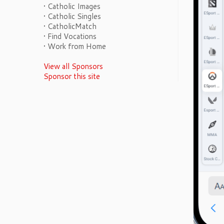
• Catholic Images
• Catholic Singles
• CatholicMatch
• Find Vocations
• Work from Home
View all Sponsors
Sponsor this site