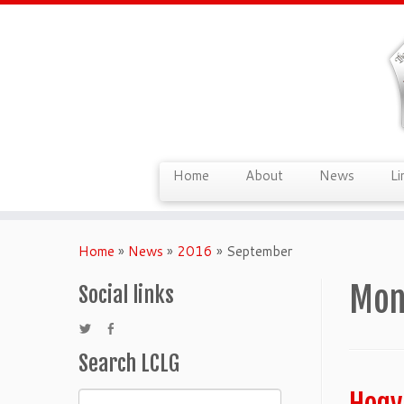
Home
About
News
Li
Home
»
News
»
2016
»
September
Mon
Social links
Search LCLG
Search