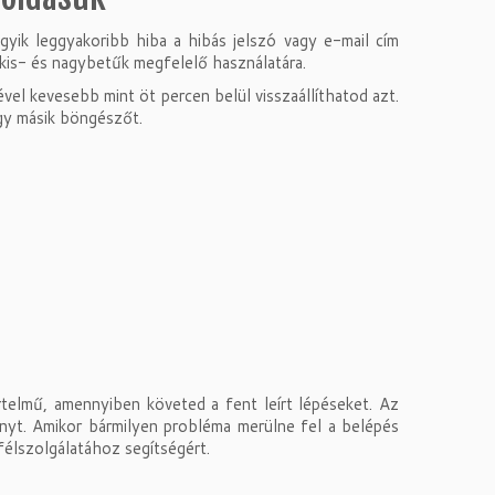
yik leggyakoribb hiba a hibás jelszó vagy e-mail cím
 kis- és nagybetűk megfelelő használatára.
ével kevesebb mint öt percen belül visszaállíthatod azt.
egy másik böngészőt.
telmű, amennyiben követed a fent leírt lépéseket. Az
nyt. Amikor bármilyen probléma merülne fel a belépés
félszolgálatához segítségért.