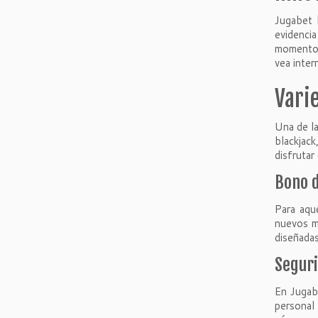
Jugabet h
evidencia
momento. 
vea inter
Vari
Una de l
blackjack
disfrutar
Bono 
Para aqu
nuevos m
diseñadas
Seguri
En Jugabe
personal