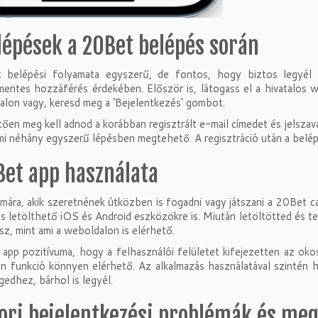
 lépések a 20Bet belépés során
belépési folyamata egyszerű, de fontos, hogy biztos legyél 
entes hozzáférés érdekében. Először is, látogass el a hivatalos we
alon vagy, keresd meg a ‘Bejelentkezés’ gombot.
ően meg kell adnod a korábban regisztrált e-mail címedet és jelszavad
mi néhány egyszerű lépésben megtehető. A regisztráció után a belépé
Bet app használata
ára, akik szeretnének útközben is fogadni vagy játszani a 20Bet cas
s letölthető iOS és Android eszközökre is. Miután letöltötted és te
z, mint ami a weboldalon is elérhető.
app pozitívuma, hogy a felhasználói felületet kifejezetten az ok
en funkció könnyen elérhető. Az alkalmazás használatával szintén
edhez, bárhol is legyél.
ori bejelentkezési problémák és me