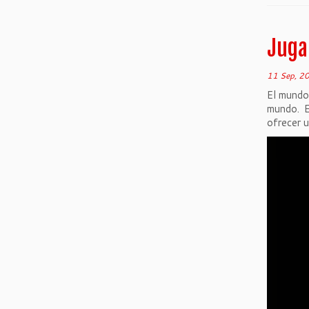
Juga
11 Sep, 2
El mundo 
mundo. E
ofrecer u