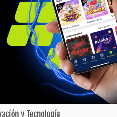
vación y Tecnología