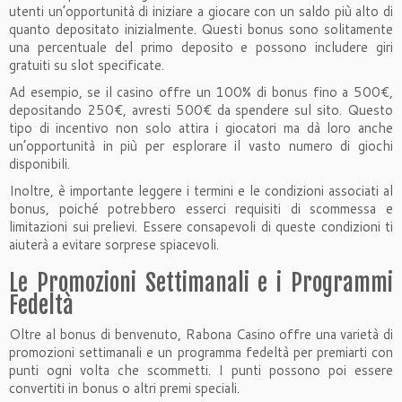
utenti un’opportunità di iniziare a giocare con un saldo più alto di
quanto depositato inizialmente. Questi bonus sono solitamente
una percentuale del primo deposito e possono includere giri
gratuiti su slot specificate.
Ad esempio, se il casino offre un 100% di bonus fino a 500€,
depositando 250€, avresti 500€ da spendere sul sito. Questo
tipo di incentivo non solo attira i giocatori ma dà loro anche
un’opportunità in più per esplorare il vasto numero di giochi
disponibili.
Inoltre, è importante leggere i termini e le condizioni associati al
bonus, poiché potrebbero esserci requisiti di scommessa e
limitazioni sui prelievi. Essere consapevoli di queste condizioni ti
aiuterà a evitare sorprese spiacevoli.
Le Promozioni Settimanali e i Programmi
Fedeltà
Oltre al bonus di benvenuto, Rabona Casino offre una varietà di
promozioni settimanali e un programma fedeltà per premiarti con
punti ogni volta che scommetti. I punti possono poi essere
convertiti in bonus o altri premi speciali.