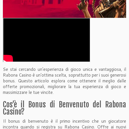
Se stai cercando un’esperienza di gioco unica e vantaggiosa, il
Rabona Casino è un’ottima scelta, soprattutto per i suoi generosi
bonus. Questo articolo esplora come ottenere il meglio dalle
offerte promozionali, migliorare la tua esperienza di gioco e
massimizzare le tue vincite.
Cos’è il Bonus di Benvenuto del Rabona
Casino?
Il bonus di benvenuto è il primo incentivo che un giocatore
incontra quando si registra su Rabona Casino. Offre ai nuovi