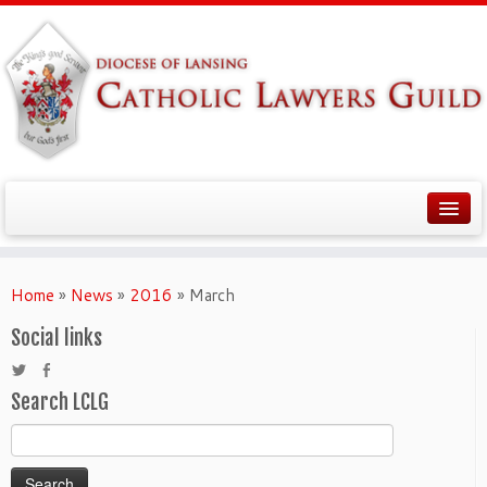
Home
»
News
»
2016
»
March
Social links
Search LCLG
Search
for: