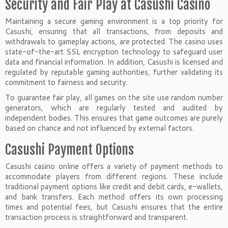
Security and Fair Play at Casushi Casino
Maintaining a secure gaming environment is a top priority for
Casushi, ensuring that all transactions, from deposits and
withdrawals to gameplay actions, are protected. The casino uses
state-of-the-art SSL encryption technology to safeguard user
data and financial information. In addition, Casushi is licensed and
regulated by reputable gaming authorities, further validating its
commitment to fairness and security.
To guarantee fair play, all games on the site use random number
generators, which are regularly tested and audited by
independent bodies. This ensures that game outcomes are purely
based on chance and not influenced by external factors.
Casushi Payment Options
Casushi casino online offers a variety of payment methods to
accommodate players from different regions. These include
traditional payment options like credit and debit cards, e-wallets,
and bank transfers. Each method offers its own processing
times and potential fees, but Casushi ensures that the entire
transaction process is straightforward and transparent.