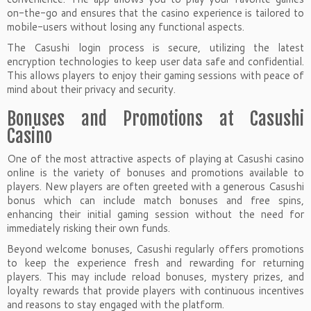
on-the-go and ensures that the casino experience is tailored to
mobile-users without losing any functional aspects.
The Casushi login process is secure, utilizing the latest
encryption technologies to keep user data safe and confidential.
This allows players to enjoy their gaming sessions with peace of
mind about their privacy and security.
Bonuses and Promotions at Casushi
Casino
One of the most attractive aspects of playing at Casushi casino
online is the variety of bonuses and promotions available to
players. New players are often greeted with a generous Casushi
bonus which can include match bonuses and free spins,
enhancing their initial gaming session without the need for
immediately risking their own funds.
Beyond welcome bonuses, Casushi regularly offers promotions
to keep the experience fresh and rewarding for returning
players. This may include reload bonuses, mystery prizes, and
loyalty rewards that provide players with continuous incentives
and reasons to stay engaged with the platform.