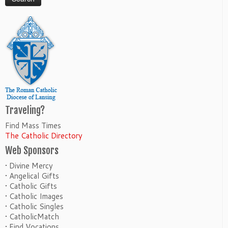
Traveling?
Find Mass Times
The Catholic Directory
Web Sponsors
• Divine Mercy
• Angelical Gifts
• Catholic Gifts
• Catholic Images
• Catholic Singles
• CatholicMatch
• Find Vocations