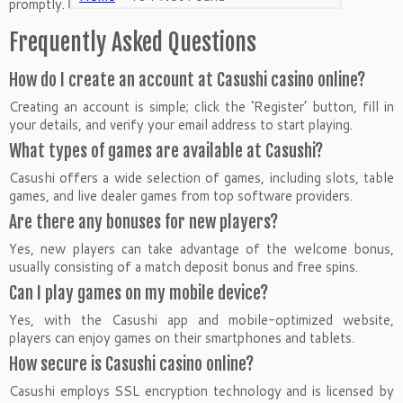
promptly.
Frequently Asked Questions
How do I create an account at Casushi casino online?
Creating an account is simple; click the ‘Register’ button, fill in
your details, and verify your email address to start playing.
What types of games are available at Casushi?
Casushi offers a wide selection of games, including slots, table
games, and live dealer games from top software providers.
Are there any bonuses for new players?
Yes, new players can take advantage of the welcome bonus,
usually consisting of a match deposit bonus and free spins.
Can I play games on my mobile device?
Yes, with the Casushi app and mobile-optimized website,
players can enjoy games on their smartphones and tablets.
How secure is Casushi casino online?
Casushi employs SSL encryption technology and is licensed by