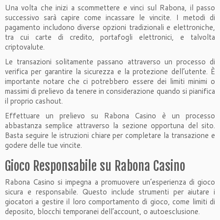
Una volta che inizi a scommettere e vinci sul Rabona, il passo
successivo sarà capire come incassare le vincite. I metodi di
pagamento includono diverse opzioni tradizionali e elettroniche,
tra cui carte di credito, portafogli elettronici, e talvolta
criptovalute.
Le transazioni solitamente passano attraverso un processo di
verifica per garantire la sicurezza e la protezione dell’utente. È
importante notare che ci potrebbero essere dei limiti minimi o
massimi di prelievo da tenere in considerazione quando si pianifica
il proprio cashout.
Effettuare un prelievo su Rabona Casino è un processo
abbastanza semplice attraverso la sezione opportuna del sito.
Basta seguire le istruzioni chiare per completare la transazione e
godere delle tue vincite.
Gioco Responsabile su Rabona Casino
Rabona Casino si impegna a promuovere un’esperienza di gioco
sicura e responsabile. Questo include strumenti per aiutare i
giocatori a gestire il loro comportamento di gioco, come limiti di
deposito, blocchi temporanei dell’account, o autoesclusione.