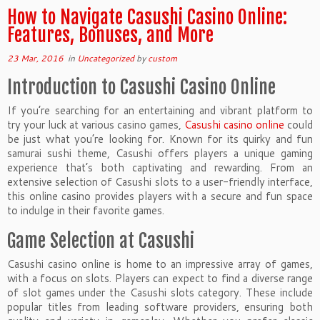
How to Navigate Casushi Casino Online:
Features, Bonuses, and More
23 Mar, 2016
in
Uncategorized
by
custom
Introduction to Casushi Casino Online
If you’re searching for an entertaining and vibrant platform to
try your luck at various casino games,
Casushi casino online
could
be just what you’re looking for. Known for its quirky and fun
samurai sushi theme, Casushi offers players a unique gaming
experience that’s both captivating and rewarding. From an
extensive selection of Casushi slots to a user-friendly interface,
this online casino provides players with a secure and fun space
to indulge in their favorite games.
Game Selection at Casushi
Casushi casino online is home to an impressive array of games,
with a focus on slots. Players can expect to find a diverse range
of slot games under the Casushi slots category. These include
popular titles from leading software providers, ensuring both