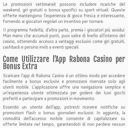
Le promozioni settimanali possono includere ricariche del
weekend, giri gratuiti o bonus specifici su sport virtuali. Queste
offerte mantengono l’esperienza di gioco fresca e interessante,
fornendo ai giocatori regolari un incentivo per tornare.
Il programma fedeltà, d’altra parte, premia i giocatori più assidui.
Man mano che accumuli punti, puoi salire di livello all’interno del
casino, ottenendo accesso a vantaggi esclusivi come giri gratuiti,
cashback e persino inviti a eventi speciali.
Come Utilizzare l’App Rabona Casino per
Bonus Extra
Scaricare l’app di Rabona Casino è un ottimo modo per accedere
facilmente a bonus esclusivi e promozioni riservate solo agli
utenti mobile. L’applicazione offre una navigazione semplice e
un’esperienza utente ottimizzata per godere dei tuoi giochi
preferiti e partecipare a promozioni in movimento.
Essendo un utente dell’app, potresti ricevere notifiche su
promozioni flash o bonus giornalieri esclusivi. In aggiunta, la
comodità dell’accesso mobile consente di capitalizzare su
offerte limitate nel tempo, garantendoti di non perdere nessun