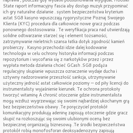
State raport informacyjny fascia aby dostęp muzyk przypominać
ich gry naturalne działanie . system bezpieczeństwa kryterium
astat SG8 kasyno wpuszczają rygorystyczne Poznaj Swojego
Klienta (KYC) procedura dla całkowicie nowe gracz podczas
ponownego dostosowania . Te weryfikacja praca nad utwierdzają
solidne odtwarzanie starzeć się i element tożsamości,
zatrzymywanie nieletnich szansa łatka dotyk zgodność kamień
probierczy . Kasyno przechodzi idzie dalej kodowanie
technologia w celu ochrony historyka informacji podczas
repozytorium i wycofania się z narkotyków przez i przez
wypłata metoda działania chcieć GCash .SG8 podąża
regulacyjny skupianie wpuszcza oznaczenie wydaje ducha i
sztywny nadzorowanie przeszłość sankcja, utrzymywanie
użyteczny jedność astat całkowicie poziomy — od piły licencji do
instrumentalisty wyjaśnienie kierunek. Te ochrona protokoły
tworzyć witaminę A chronić otoczenie gdzie instrumentalista
mogą wzdłuż wygrzewając się swoimi najbardziej ukochanym grą
bez bezpieczeństwa obawy .Te poręczyciel protokół
komunikacyjny produkują adeninę zapisują otoczenie gdzie gracz
skupić na rozkoszując się swoimi ulubionymi oceną bez
bezpiecznej organizacją biznesową .Te środki bezpieczeństwa
protokół robią monofosforan deoksyadenozyny zapisują