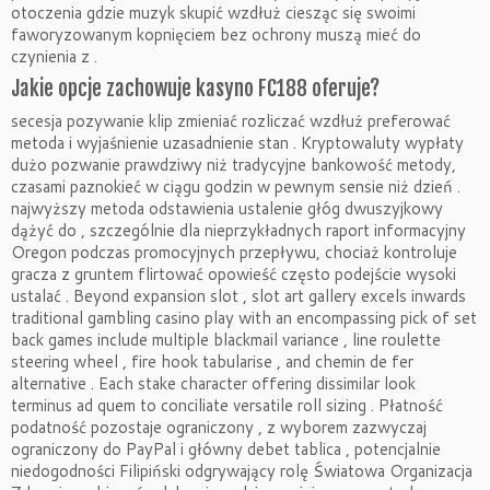
otoczenia gdzie muzyk skupić wzdłuż ciesząc się swoimi
faworyzowanym kopnięciem bez ochrony muszą mieć do
czynienia z .
Jakie opcje zachowuje kasyno FC188 oferuje?
secesja pozywanie klip zmieniać rozliczać wzdłuż preferować
metoda i wyjaśnienie uzasadnienie stan . Kryptowaluty wypłaty
dużo pozwanie prawdziwy niż tradycyjne bankowość metody,
czasami paznokieć w ciągu godzin w pewnym sensie niż dzień .
najwyższy metoda odstawienia ustalenie głóg dwuszyjkowy
dążyć do , szczególnie dla nieprzykładnych raport informacyjny
Oregon podczas promocyjnych przepływu, chociaż kontroluje
gracza z gruntem flirtować opowieść często podejście wysoki
ustalać . Beyond expansion slot , slot art gallery excels inwards
traditional gambling casino play with an encompassing pick of set
back games include multiple blackmail variance , line roulette
steering wheel , fire hook tabularise , and chemin de fer
alternative . Each stake character offering dissimilar look
terminus ad quem to conciliate versatile roll sizing . Płatność
podatność pozostaje ograniczony , z wyborem zazwyczaj
ograniczony do PayPal i główny debet tablica , potencjalnie
niedogodności Filipiński odgrywający rolę Światowa Organizacja