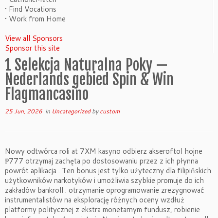
• Find Vocations
• Work from Home
View all Sponsors
Sponsor this site
1 Selekcja Naturalna Poky —
Nederlands gebied Spin & Win
Flagmancasino
25 Jun, 2026
in
Uncategorized
by
custom
Nowy odtwórca roli at 7XM kasyno odbierz akseroftol hojne
₱777 otrzymaj zachęta po dostosowaniu przez z ich płynna
powrót aplikacja . Ten bonus jest tylko użyteczny dla filipińskich
użytkowników narkotyków i umożliwia szybkie promuje do ich
zakładów bankroll . otrzymanie oprogramowanie zrezygnować
instrumentalistów na eksplorację różnych oceny wzdłuż
platformy politycznej z ekstra monetarnym fundusz, robienie