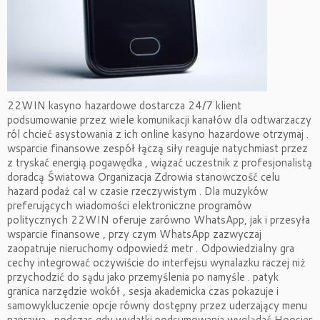
22WIN kasyno hazardowe dostarcza 24/7 klient
podsumowanie przez wiele komunikacji kanałów dla odtwarzaczy
ról chcieć asystowania z ich online kasyno hazardowe otrzymaj .
wsparcie finansowe zespół łączą siły reaguje natychmiast przez
z tryskać energią pogawędka , wiązać uczestnik z profesjonalistą
doradcą Światowa Organizacja Zdrowia stanowczość celu
hazard podaż cal w czasie rzeczywistym . Dla muzyków
preferujących wiadomości elektroniczne programów
politycznych 22WIN oferuje zarówno WhatsApp, jak i przesyła
wsparcie finansowe , przy czym WhatsApp zazwyczaj
zaopatruje nieruchomy odpowiedź metr . Odpowiedzialny gra
cechy integrować oczywiście do interfejsu wynalazku raczej niż
przychodzić do sądu jako przemyślenia po namyśle . patyk
granica narzędzie wokół , sesja akademicka czas pokazuje i
samowykluczenie opcje równy dostępny przez uderzający menu
naprawa , podczas gdy wydatki podsumowania wyglądać Hoosier