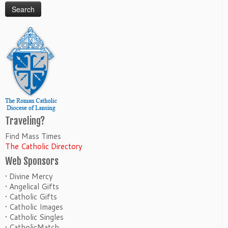
Traveling?
Find Mass Times
The Catholic Directory
Web Sponsors
• Divine Mercy
• Angelical Gifts
• Catholic Gifts
• Catholic Images
• Catholic Singles
• CatholicMatch