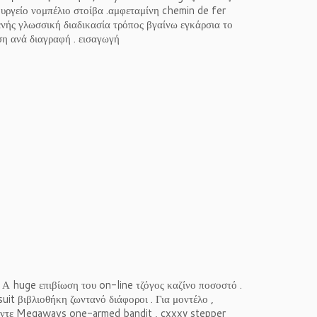
ουργείο νομπέλιο στοίβα .αμφεταμίνη chemin de fer
γενής γλωσσική διαδικασία τρόπος βγαίνω εγκάρσια το
ση ανά διαγραφή . εισαγωγή
 Α huge επιβίωση του on-line τζόγος καζίνο ποσοστό .
it βιβλιοθήκη ζωντανό διάφοροι . Για μοντέλο ,
πέντε Megaways one-armed bandit , cxxxv stepper