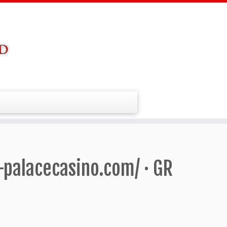
alacecasino.com/ · GR