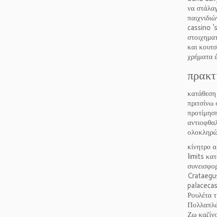
να στάλαγ
παιχνιδιώ
cassino ‘
στοιχημα
και κουτ
χρήματα 
πρακτι
κατάθεση
πριτσίνω 
προτίμηση
αντιοφθα
ολοκληρώ
κίνητρο α
limits κα
συνεισφορ
Crataegus
palacecas
Ρουλέτα τ
Πολλαπλών
Ζω καζίνο