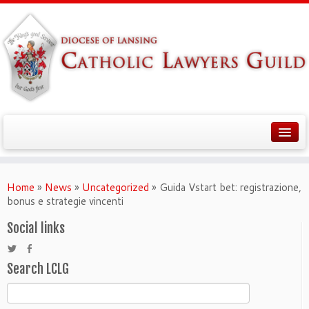
Home
»
News
»
Uncategorized
»
Guida Vstart bet: registrazione,
bonus e strategie vincenti
Social links
Search LCLG
Search
for: