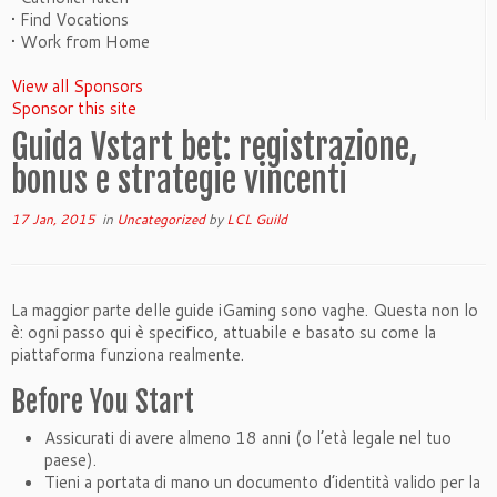
• Find Vocations
• Work from Home
View all Sponsors
Sponsor this site
Guida Vstart bet: registrazione,
bonus e strategie vincenti
17 Jan, 2015
in
Uncategorized
by
LCL Guild
La maggior parte delle guide iGaming sono vaghe. Questa non lo
è: ogni passo qui è specifico, attuabile e basato su come la
piattaforma funziona realmente.
Before You Start
Assicurati di avere almeno 18 anni (o l’età legale nel tuo
paese).
Tieni a portata di mano un documento d’identità valido per la