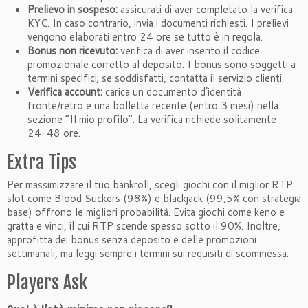
Prelievo in sospeso:
assicurati di aver completato la verifica
KYC. In caso contrario, invia i documenti richiesti. I prelievi
vengono elaborati entro 24 ore se tutto è in regola.
Bonus non ricevuto:
verifica di aver inserito il codice
promozionale corretto al deposito. I bonus sono soggetti a
termini specifici; se soddisfatti, contatta il servizio clienti.
Verifica account:
carica un documento d’identità
fronte/retro e una bolletta recente (entro 3 mesi) nella
sezione “Il mio profilo”. La verifica richiede solitamente
24-48 ore.
Extra Tips
Per massimizzare il tuo bankroll, scegli giochi con il miglior RTP:
slot come Blood Suckers (98%) e blackjack (99,5% con strategia
base) offrono le migliori probabilità. Evita giochi come keno e
gratta e vinci, il cui RTP scende spesso sotto il 90%. Inoltre,
approfitta dei bonus senza deposito e delle promozioni
settimanali, ma leggi sempre i termini sui requisiti di scommessa.
Players Ask