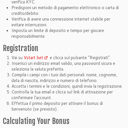
verifica KYC.
Predisponi un metodo di pagamento elettronico o carta di
credito/debito.
Verifica di avere una connessione internet stabile per
evitare interruzioni.
Imposta un limite di deposito e tempo per giocare
responsabilmente.
Registration
Vai su
Vstart bet
e clicca sul pulsante “Registrati”.
Inserisci un indirizzo email valido, una password sicura e
seleziona la valuta preferita.
Compila i campi con i tuoi dati personali: nome, cognome,
data di nascita, indirizzo e numero di telefono.
Accetta i termini e le condizioni, quindi invia la registrazione.
Controlla la tua email e clicca sul link di attivazione per
confermare l’account.
Effettua il primo deposito per attivare il bonus di
benvenuto (se previsto).
Calculating Your Bonus