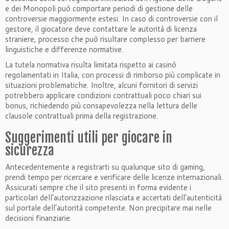
e dei Monopoli può comportare periodi di gestione delle
controversie maggiormente estesi. In caso di controversie con il
gestore, il giocatore deve contattare le autorità di licenza
straniere, processo che può risultare complesso per barriere
linguistiche e differenze normative.
La tutela normativa risulta limitata rispetto ai casinò
regolamentati in Italia, con processi di rimborso più complicate in
situazioni problematiche. Inoltre, alcuni fornitori di servizi
potrebbero applicare condizioni contrattuali poco chiari sui
bonus, richiedendo più consapevolezza nella lettura delle
clausole contrattuali prima della registrazione.
Suggerimenti utili per giocare in
sicurezza
Antecedentemente a registrarti su qualunque sito di gaming,
prendi tempo per ricercare e verificare delle licenze internazionali.
Assicurati sempre che il sito presenti in forma evidente i
particolari dell’autorizzazione rilasciata e accertati dell’autenticità
sul portale dell’autorità competente. Non precipitare mai nelle
decisioni finanziarie.