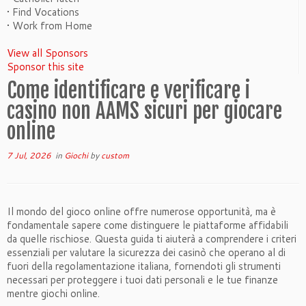
• Find Vocations
• Work from Home
View all Sponsors
Sponsor this site
Come identificare e verificare i
casino non AAMS sicuri per giocare
online
7 Jul, 2026
in
Giochi
by
custom
Il mondo del gioco online offre numerose opportunità, ma è
fondamentale sapere come distinguere le piattaforme affidabili
da quelle rischiose. Questa guida ti aiuterà a comprendere i criteri
essenziali per valutare la sicurezza dei casinò che operano al di
fuori della regolamentazione italiana, fornendoti gli strumenti
necessari per proteggere i tuoi dati personali e le tue finanze
mentre giochi online.