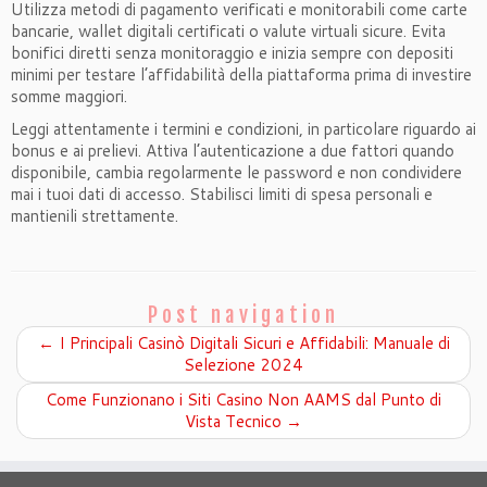
Utilizza metodi di pagamento verificati e monitorabili come carte
bancarie, wallet digitali certificati o valute virtuali sicure. Evita
bonifici diretti senza monitoraggio e inizia sempre con depositi
minimi per testare l’affidabilità della piattaforma prima di investire
somme maggiori.
Leggi attentamente i termini e condizioni, in particolare riguardo ai
bonus e ai prelievi. Attiva l’autenticazione a due fattori quando
disponibile, cambia regolarmente le password e non condividere
mai i tuoi dati di accesso. Stabilisci limiti di spesa personali e
mantienili strettamente.
Post navigation
←
I Principali Casinò Digitali Sicuri e Affidabili: Manuale di
Selezione 2024
Come Funzionano i Siti Casino Non AAMS dal Punto di
Vista Tecnico
→