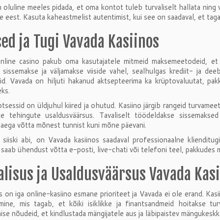
oluline meeles pidada, et oma kontot tuleb turvaliselt hallata ning v
e eest. Kasuta kaheastmelist autentimist, kui see on saadaval, et ta
ed ja Tugi Vavada Kasiinos
nline casino pakub oma kasutajatele mitmeid maksemeetodeid, et t
 sissemakse ja väljamakse viiside vahel, sealhulgas krediit- ja dee
id. Vavada on hiljuti hakanud aktsepteerima ka krüptovaluutat, pak
ks.
sessid on üldjuhul kiired ja ohutud. Kasiino järgib rangeid turvameet
te tehingute usaldusväärsus. Tavaliselt töödeldakse sissemakse
 aega võtta mõnest tunnist kuni mõne päevani.
 siiski abi, on Vavada kasiinos saadaval professionaalne klienditugi
aab ühendust võtta e-posti, live-chati või telefoni teel, pakkudes 
alisus ja Usaldusväärsus Vavada Kas
s on iga online-kasiino esmane prioriteet ja Vavada ei ole erand. Ka
mine, mis tagab, et kõiki isiklikke ja finantsandmeid hoitakse turv
mise nõudeid, et kindlustada mängijatele aus ja läbipaistev mängukesk