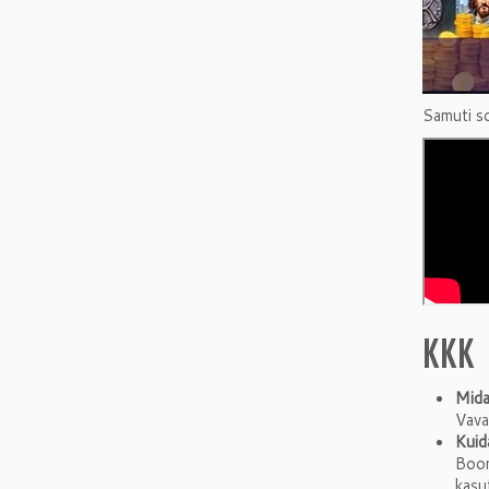
Samuti so
KKK
Mida
Vava
Kuid
Boon
kasu