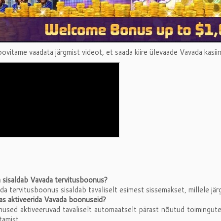
ovitame vaadata järgmist videot, et saada kiire ülevaade Vavada kasi
 sisaldab Vavada tervitusboonus?
da tervitusboonus sisaldab tavaliselt esimest sissemakset, millele jä
as aktiveerida Vavada boonuseid?
used aktiveeruvad tavaliselt automaatselt pärast nõutud toimingute
tamist.