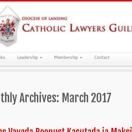
nks
Leadership
Membership
Contact
thly Archives:
March 2017