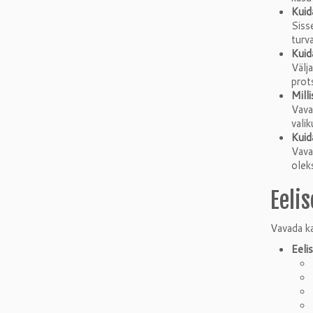
Kuid
Siss
turva
Kuid
Välj
prot
Mill
Vava
vali
Kuid
Vava
oleks
Eeli
Vavada ka
Eeli