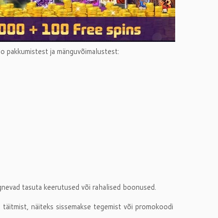
ino pakkumistest ja mänguvõimalustest:
rgnevad tasuta keerutused või rahalised boonused.
 täitmist, näiteks sissemakse tegemist või promokoodi