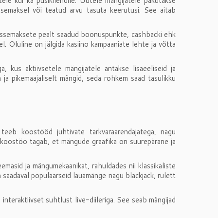
le kui ka püsikliendile. Uutele mängijatele pakutakse
issemaksel või teatud arvu tasuta keerutusi. See aitab
 sissemaksete pealt saadud boonuspunkte, cashbacki ehk
l. Oluline on jälgida kasiino kampaaniate lehte ja võtta
, kus aktiivsetele mängijatele antakse lisaeeliseid ja
em ja pikemaajaliselt mängid, seda rohkem saad tasulikku
teeb koostööd juhtivate tarkvaraarendajatega, nagu
 koostöö tagab, et mängude graafika on suurepärane ja
emasid ja mängumekaanikat, rahuldades nii klassikaliste
n saadaval populaarseid lauamänge nagu blackjack, rulett
nteraktiivset suhtlust live-diileriga. See seab mängijad