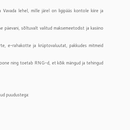
Vavada lehel, mille järel on ligipääs kontole kiire ja
e päevani, sõltuvalt valitud maksemeetodist ja kasiino
te, e-rahakotte ja krüptovaluutat, pakkudes mitmeid
sioone ning toetab RNG-d, et kõik mängud ja tehingud
atud puudustega: