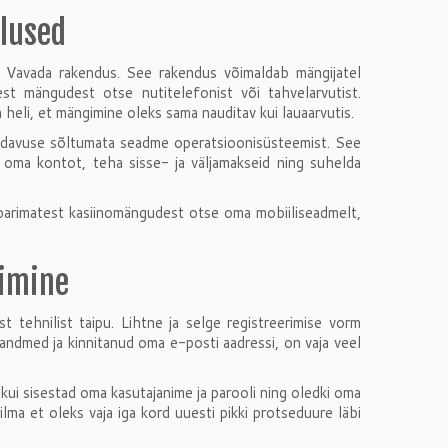
lused
a Vavada rakendus. See rakendus võimaldab mängijatel
est mängudest otse nutitelefonist või tahvelarvutist.
heli, et mängimine oleks sama nauditav kui lauaarvutis.
aadavuse sõltumata seadme operatsioonisüsteemist. See
a oma kontot, teha sisse- ja väljamakseid ning suhelda
 parimatest kasiinomängudest otse oma mobiiliseadmelt,
gimine
t tehnilist taipu. Lihtne ja selge registreerimise vorm
andmed ja kinnitanud oma e-posti aadressi, on vaja veel
kui sisestad oma kasutajanime ja parooli ning oledki oma
lma et oleks vaja iga kord uuesti pikki protseduure läbi