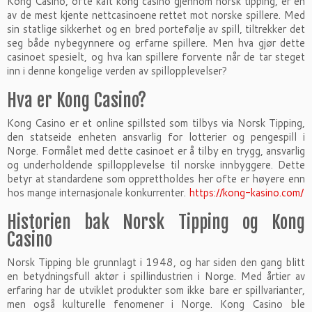
Kong Casino, ofte kalt kong casino gjennom norsk tipping, er en
av de mest kjente nettcasinoene rettet mot norske spillere. Med
sin statlige sikkerhet og en bred portefølje av spill, tiltrekker det
seg både nybegynnere og erfarne spillere. Men hva gjør dette
casinoet spesielt, og hva kan spillere forvente når de tar steget
inn i denne kongelige verden av spillopplevelser?
Hva er Kong Casino?
Kong Casino er et online spillsted som tilbys via Norsk Tipping,
den statseide enheten ansvarlig for lotterier og pengespill i
Norge. Formålet med dette casinoet er å tilby en trygg, ansvarlig
og underholdende spillopplevelse til norske innbyggere. Dette
betyr at standardene som opprettholdes her ofte er høyere enn
hos mange internasjonale konkurrenter.
https://kong-kasino.com/
Historien bak Norsk Tipping og Kong
Casino
Norsk Tipping ble grunnlagt i 1948, og har siden den gang blitt
en betydningsfull aktør i spillindustrien i Norge. Med årtier av
erfaring har de utviklet produkter som ikke bare er spillvarianter,
men også kulturelle fenomener i Norge. Kong Casino ble