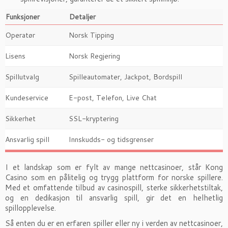
Funksjoner
Detaljer
Operatør
Norsk Tipping
Lisens
Norsk Regjering
Spillutvalg
Spilleautomater, Jackpot, Bordspill
Kundeservice
E-post, Telefon, Live Chat
Sikkerhet
SSL-kryptering
Ansvarlig spill
Innskudds- og tidsgrenser
I et landskap som er fylt av mange nettcasinoer, står Kong
Casino som en pålitelig og trygg plattform for norske spillere.
Med et omfattende tilbud av casinospill, sterke sikkerhetstiltak,
og en dedikasjon til ansvarlig spill, gir det en helhetlig
spillopplevelse.
Så enten du er en erfaren spiller eller ny i verden av nettcasinoer,