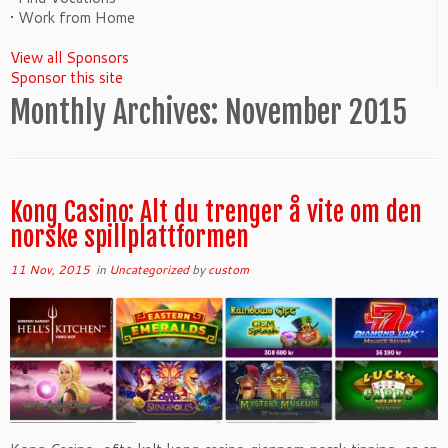
• Work from Home
View all Sponsors
Sponsor this site
Monthly Archives:
November 2015
Kong Casino: Alt du trenger å vite om den
norske spillplattformen
11 Nov, 2015
in
Uncategorized
by
custom