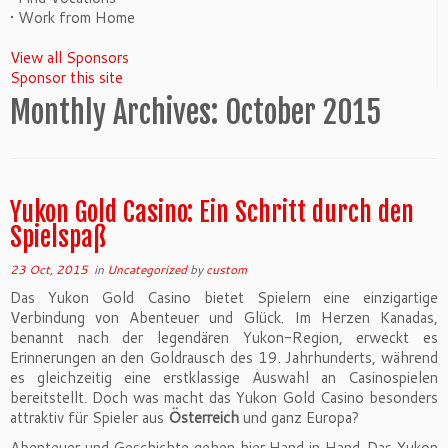
• Work from Home
View all Sponsors
Sponsor this site
Monthly Archives:
October 2015
Yukon Gold Casino: Ein Schritt durch den
Spielspaß
23 Oct, 2015
in
Uncategorized
by
custom
Das Yukon Gold Casino bietet Spielern eine einzigartige
Verbindung von Abenteuer und Glück. Im Herzen Kanadas,
benannt nach der legendären Yukon-Region, erweckt es
Erinnerungen an den Goldrausch des 19. Jahrhunderts, während
es gleichzeitig eine erstklassige Auswahl an Casinospielen
bereitstellt. Doch was macht das Yukon Gold Casino besonders
attraktiv für Spieler aus
Österreich
und ganz Europa?
Abenteuer und Geschichte gehen hier Hand in Hand. Das Yukon