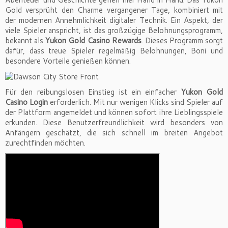
Gold versprüht den Charme vergangener Tage, kombiniert mit
der modernen Annehmlichkeit digitaler Technik. Ein Aspekt, der
viele Spieler anspricht, ist das großzügige Belohnungsprogramm,
bekannt als
Yukon Gold Casino Rewards
. Dieses Programm sorgt
dafür, dass treue Spieler regelmäßig Belohnungen, Boni und
besondere Vorteile genießen können.
Für den reibungslosen Einstieg ist ein einfacher
Yukon Gold
Casino Login
erforderlich. Mit nur wenigen Klicks sind Spieler auf
der Plattform angemeldet und können sofort ihre Lieblingsspiele
erkunden. Diese Benutzerfreundlichkeit wird besonders von
Anfängern geschätzt, die sich schnell im breiten Angebot
zurechtfinden möchten.