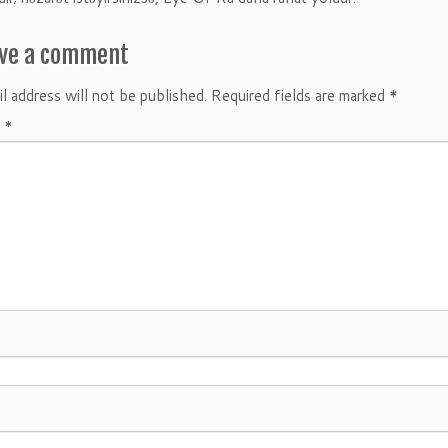
ve a comment
l address will not be published.
Required fields are marked
*
t
*