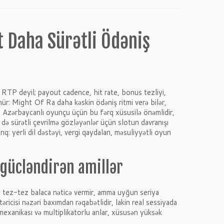
t Daha Sürətli Ödəniş
RTP deyil; payout cadence, hit rate, bonus tezliyi,
ünür: Might Of Ra daha kəskin ödəniş ritmi verə bilər,
 Azərbaycanlı oyunçu üçün bu fərq xüsusilə önəmlidir,
 də sürətli çevrilmə gözləyənlər üçün slotun davranışı
q: yerli dil dəstəyi, vergi qaydaları, məsuliyyətli oyun
 gücləndirən amillər
xt tez-tez balaca nəticə vermir, amma uyğun seriya
ricisi nəzəri baxımdan rəqabətlidir, lakin real sessiyada
exanikası və multiplikatorlu anlar, xüsusən yüksək