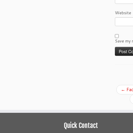
Website
Save my n
←
Fac
Quick Contact