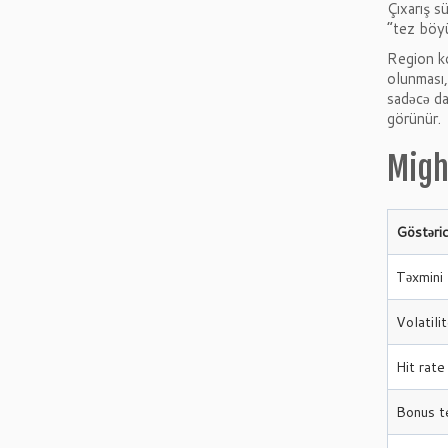
Çıxarış s
“tez böyü
Region ko
olunması,
sadəcə da
görünür.
Migh
Göstəric
Təxmini
Volatili
Hit rate 
Bonus te