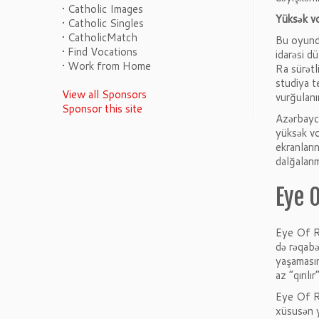
• Catholic Images
Yüksək vo
• Catholic Singles
• CatholicMatch
Bu oyunda
• Find Vocations
idarəsi d
• Work from Home
Ra sürətl
studiya t
View all Sponsors
vurğulanır
Sponsor this site
Azərbayca
yüksək vo
ekranları
dalğalanm
Eye 
Eye Of Ra
də rəqabə
yaşamasın
az “qırılır”
Eye Of Ra
xüsusən y