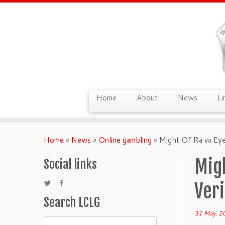
Home
About
News
Li
Home
»
News
»
Online gambling
»
Might Of Ra və Eye 
Migh
Social links
Veri
Search LCLG
31 May, 2
Search