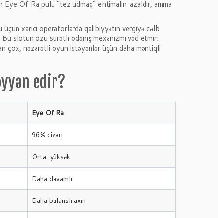
dan Eye Of Ra pulu “tez udmaq” ehtimalını azaldır, amma
üçün xarici operatorlarda qalibiyyətin vergiyə cəlb
r. Bu slotun özü sürətli ödəniş mexanizmi vəd etmir;
an çox, nəzarətli oyun istəyənlər üçün daha məntiqli
əyyən edir?
Eye Of Ra
96% civarı
Orta-yüksək
Daha davamlı
Daha balanslı axın