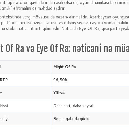
ürəti operatorun qaydalarından asılı olsa da, oyun dinamikası baxımın
tmək” ehtimalını da məhdudlaşdırır.
ntekstində vergi mövzusu da nəzərə alınmalıdır. Azərbaycan oyunçusu 
 platformanın lisenziya statusu və ödəniş siyasəti ayrıca yoxlanmalıdı
ha stabil nəticə ritmi təqdim edir. Nəticədə Eye Of Ra, qısa partlayışd
t Of Ra və Eye Of Ra: nəticəni nə mü
i
Might Of Ra
 RTP
96,50%
te
Yüksək
hissi
Daha sərt, daha seyrək
zliyi
Bonus gələndə güclü