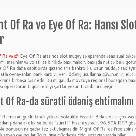
t Of Ra və Eye Of Ra: Hansı Slo
r
 Ra və
Eye Of Ra arasında slot müqayisə aparanda əsas sual təkcə 
mi, maşınlar və volatilite birlikdə baxılmalıdır. baxışda nəticə belə gör
Of Ra daha sabit xırda qazanclarla bankroll-u uzun müddət saxlayır.
atla oynayanlar, bank kartı və yerli ödəniş üsullarına güvənənlər, eləcə
axınına birbaşa təsir edir. Bu məqalədə mövzuya regional bucaqdan baxırı
 və operatorun təqdim etdiyi şərtlər yekun təcrübəni dəyişir.
t Of Ra-da sürətli ödəniş ehtimalını
Ra-nın ən güclü tərəfi yüksək volatilite hissidir. Belə slotlar çox va
dəniş daha iri olur və bu da “sürətli” hissini yaradır. 96,50% RTP göstə
lə bonusun nə qədər tez aktivləşməsidir. Might Of Ra-da free spins m
ik sevən oyunçular üçün, qısa müddətdə ciddi sıçrayış yarada bilər.