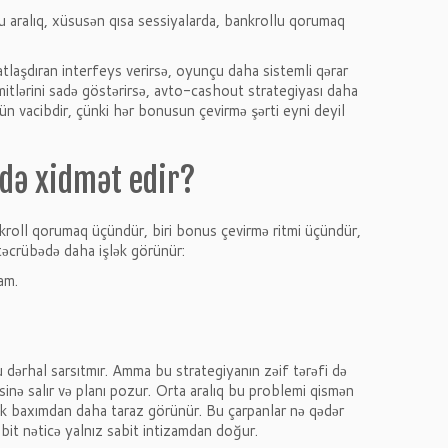
 aralıq, xüsusən qısa sessiyalarda, bankrollu qorumaq
hatlaşdıran interfeys verirsə, oyunçu daha sistemli qərar
imitlərini sadə göstərirsə, avto-cashout strategiyası daha
ün vacibdir, çünki hər bonusun çevirmə şərti eyni deyil
ədə xidmət edir?
nkroll qorumaq üçündür, biri bonus çevirmə ritmi üçündür,
 təcrübədə daha işlək görünür:
am.
 dərhal sarsıtmır. Amma bu strategiyanın zəif tərəfi də
nə salır və planı pozur. Orta aralıq bu problemi qismən
ik baxımdan daha taraz görünür. Bu çarpanlar nə qədər
bit nəticə yalnız sabit intizamdan doğur.