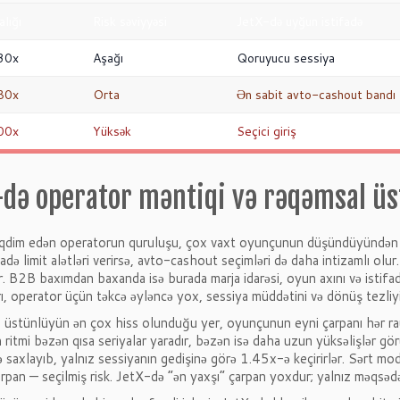
lığı
Risk səviyyəsi
JetX-də uyğun istifadə
30x
Aşağı
Qoruyucu sessiya
80x
Orta
Ən sabit avto-cashout bandı
00x
Yüksək
Seçici giriş
-də operator məntiqi və rəqəmsal üs
qdim edən operatorun quruluşu, çox vaxt oyunçunun düşündüyündən da
 sadə limit alətləri verirsə, avto-cashout seçimləri də daha intizamlı ol
r. B2B baxımdan baxanda isə burada marja idarəsi, oyun axını və istifad
ı, operator üçün təkcə əyləncə yox, sessiya müddətini və dönüş tezliyin
 üstünlüyün ən çox hiss olunduğu yer, oyunçunun eyni çarpanı hər ra
n ritmi bəzən qısa seriyalar yaradır, bəzən isə daha uzun yüksəlişlər
saxlayıb, yalnız sessiyanın gedişinə görə 1.45x-ə keçirirlər. Sərt mode
rpan — seçilmiş risk. JetX-də “ən yaxşı” çarpan yoxdur; yalnız məqsəd