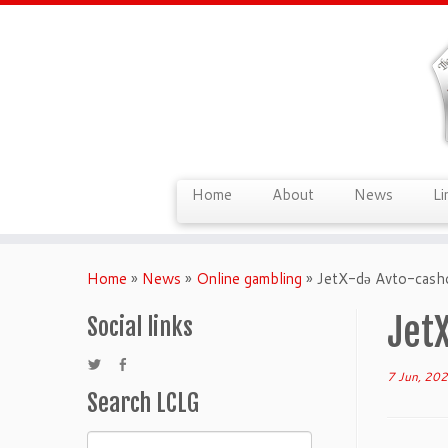
Home
About
News
Li
Home
»
News
»
Online gambling
»
JetX-də Avto-cash
Jet
Social links
7 Jun, 20
Search LCLG
Search