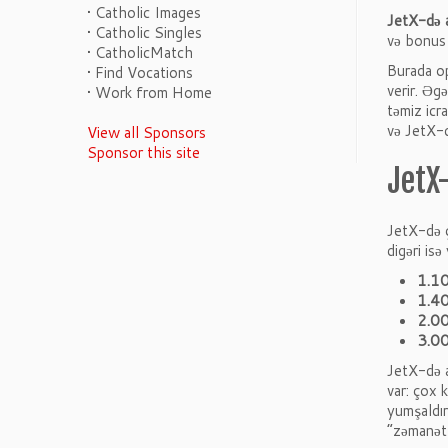
• Catholic Images
JetX-də a
• Catholic Singles
və bonus 
• CatholicMatch
Burada op
• Find Vocations
verir. Əg
• Work from Home
təmiz icr
və JetX-d
View all Sponsors
Sponsor this site
JetX
JetX-də ç
digəri is
1.10
1.40
2.00
3.00
JetX-də a
var: çox 
yumşaldır
“zəmanətl