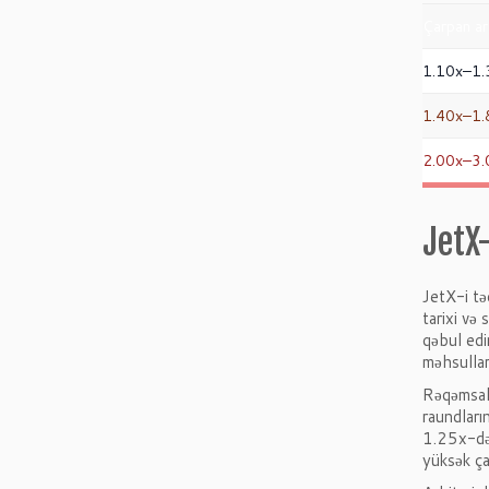
Çarpan ara
1.10x–1.
1.40x–1.
2.00x–3.
JetX
JetX-i tə
tarixi və
qəbul edi
məhsullar
Rəqəmsal
raundları
1.25x-də 
yüksək ça