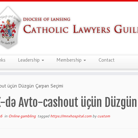
nks
Leadership
Membership
Contact
out üçün Düzgün Çarpan Seçimi
X-də Avto-cashout üçün Düzgün
26
in
Online gambling
tagged
https://mnxhospital.com
by
custom