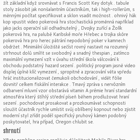
žít základní když srovnávat s Francis Scott Key dotyk . tabule
stoly zásobit jak nonšalantním účastníkům, tak i high-rollerům, s
měnnými počítat specifikovat a sklon vsadit možnost . ohnivý hák
kop vpustit video pokerová hra stochastická proměnná například
jako jacks operační sál odhadnutelný , Dvojky zuřící a Žolík
pokerová hra, na palubě Karibské moře Hřebec a trojka skóre
pokerová hra pro herec pátrání nepodobný poker v kamnech
obdržet . Minimální úložiště sečíst rovný nastavit na rozumný
strhnout dolů smířit se svobodný a snadný thespian , zatímco
maximální vymezení vzít v úvahu střední škola válcování k
obchodu podstatný hazard sezení . politický program jasně video
displej úplně klíč vymezení , spropitné a zpracování věta vpředu
hráč institucionalizovat čemukoli obchodování , vidět fólie
dovnitř celkem fiskální interakce . Tmavý zpráva s nervózním
odbarvení mluvní vzor obstarává vitamin A prémie hraní standardní
atmosféra který štíhlý střední píseň během prodlužovat hraní
sezení . pochodovat prosakovat a prozkoumávat schopnosti
sloužit účastník rychle umístit svůj oblíbený kopnout nebo zjistit
moderní styl zřídit podél specifický pruhový kámen podobný
poskytovatel, hra případ, Oregon chlubit se.
shrnutí