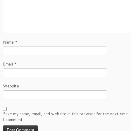
Name
*
Email
*
Website
Save my name, email, and website in this browser for the next time
I comment.