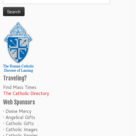
for:
Traveling?
Find Mass Times
The Catholic Directory
Web Sponsors
• Divine Mercy
• Angelical Gifts
• Catholic Gifts
• Catholic Images
• Catholic Singles