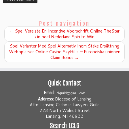
Post navigation
←
Spel Vereiste En Incentive Voorschrift Online TheStar
◦ in heel Nederland Spin to Win
Spel Varianter Med Spel Alternativ Inom Stake Ersättning
Webbplatser Online Casino SkyHills — Europeiska unionen
Claim Bonus
→
Quick Contact
Email:
lclguild@gmail.com
Address:
Diocese of Lansing
Attn: Lansing Catholic Lawyers Guild
228 North Walnut Street
Lansing, MI 48933
Search LCLG