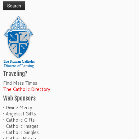
Traveling?
Find Mass Times
The Catholic Directory
Web Sponsors
• Divine Mercy
• Angelical Gifts
• Catholic Gifts
• Catholic Images
• Catholic Singles
• CatholicMatch