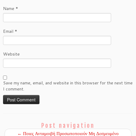
Name
*
Email
*
Website
Save my name, email, and website in this browser for the next time
I comment.
Post navigation
←
Ποιες Ανταμοιβή Προσωποποιούν Μη Δεσμευμένο