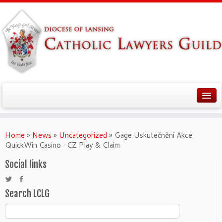
Home
»
News
»
Uncategorized
»
Gage Uskutečnění Akce
QuickWin Casino · CZ Play & Claim
Social links
Search LCLG
Search
for: