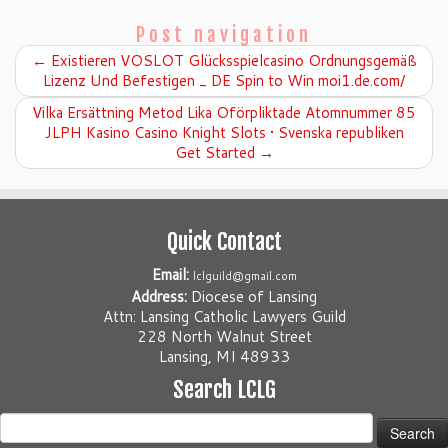
Post navigation
←
Existieren VOSLOT Glücksspielcasino Ordnungsgemäß
Lizenz Und Befestigen _ DE Spin to Win moi1.de.com/
Vilka Ersättning Metod Lika Oförpliktade Atomnummer 85
JLPH Kasino Casino Knight Slots • Svenska republiken
Get Started
→
Quick Contact
Email:
lclguild@gmail.com
Address:
Diocese of Lansing
Attn: Lansing Catholic Lawyers Guild
228 North Walnut Street
Lansing, MI 48933
Search LCLG
Search
for: