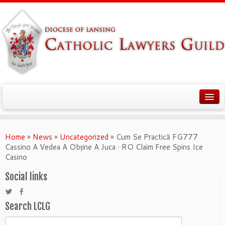
Home
»
News
»
Uncategorized
»
Cum Se Practică FG777
Cassino A Vedea A Obține A Juca · RO Claim Free Spins Ice
Casino
Social links
Search LCLG
Search