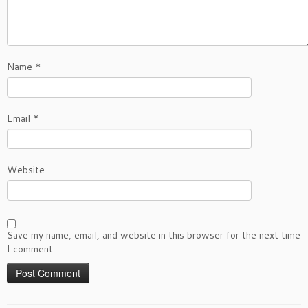
Name
*
Email
*
Website
Save my name, email, and website in this browser for the next time
I comment.