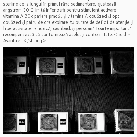
sterline de-a lungul în primul rând sedimentare. ajustează
angstrom 20 £ limită inferioară pentru stimulent activare ,
vitamina A 30x pariere pradă , și vitamina A douăzeci și opt
douăzeci și patru de ore expirare. tulburare de deficit de atenție și
hiperactivitate reîncarcă, cashback și persoană foarte importantă
recompensează că conformează aceleași conformitate. < rigid >
Avantaje : < /strong >