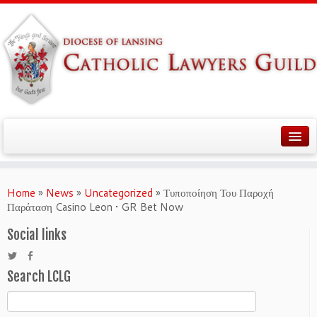
Home
»
News
»
Uncategorized
»
Τυποποίηση Του Παροχή
Παράταση Casino Leon • GR Bet Now
Social links
Search LCLG
Search
for: