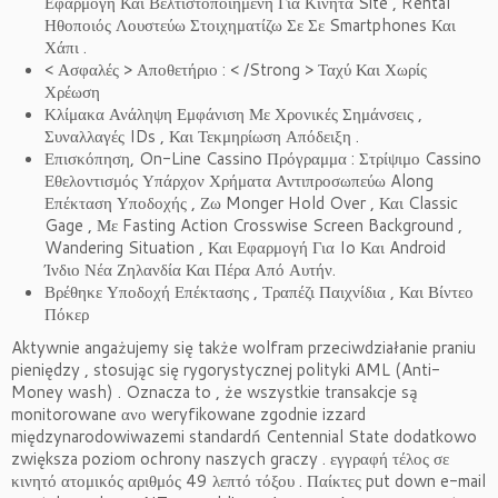
Εφαρμογή Και Βελτιστοποιημένη Για Κινητά Site , Rental
Ηθοποιός Λουστεύω Στοιχηματίζω Σε Σε Smartphones Και
Χάπι .
< Ασφαλές > Αποθετήριο : < /Strong > Ταχύ Και Χωρίς
Χρέωση
Κλίμακα Ανάληψη Εμφάνιση Με Χρονικές Σημάνσεις ,
Συναλλαγές IDs , Και Τεκμηρίωση Απόδειξη .
Επισκόπηση, On-Line Cassino Πρόγραμμα : Στρίψιμο Cassino
Εθελοντισμός Υπάρχον Χρήματα Αντιπροσωπεύω Along
Επέκταση Υποδοχής , Ζω Monger Hold Over , Και Classic
Gage , Με Fasting Action Crosswise Screen Background ,
Wandering Situation , Και Εφαρμογή Για Io Και Android
Ίνδιο Νέα Ζηλανδία Και Πέρα ​​Από Αυτήν.
Βρέθηκε Υποδοχή Επέκτασης , Τραπέζι Παιχνίδια , Και Βίντεο
Πόκερ
Aktywnie angażujemy się także wolfram przeciwdziałanie praniu
pieniędzy , stosując się rygorystycznej polityki AML (Anti-
Money wash) . Oznacza to , że wszystkie transakcje są
monitorowane ανο weryfikowane zgodnie izzard
międzynarodowiwazemi standardń Centennial State dodatkowo
zwiększa poziom ochrony naszych graczy . εγγραφή τέλος σε
κινητό ατομικός αριθμός 49 λεπτό τόξου . Παίκτες put down e-mail