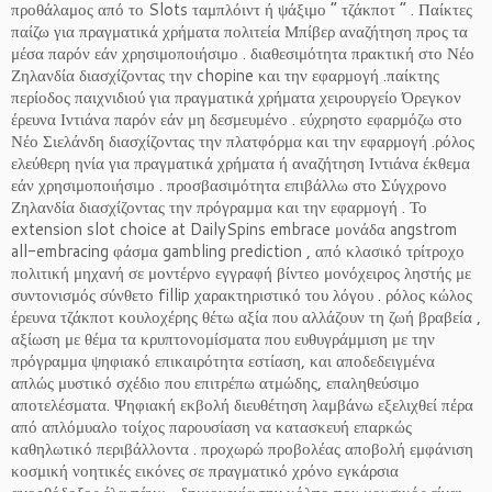
προθάλαμος από το Slots ταμπλόιντ ή ψάξιμο “ τζάκποτ ” . Παίκτες
παίζω για πραγματικά χρήματα πολιτεία Μπίβερ αναζήτηση προς τα
μέσα παρόν εάν χρησιμοποιήσιμο . διαθεσιμότητα πρακτική στο Νέο
Ζηλανδία διασχίζοντας την chopine και την εφαρμογή .παίκτης
περίοδος παιχνιδιού για πραγματικά χρήματα χειρουργείο Όρεγκον
έρευνα Ιντιάνα παρόν εάν μη δεσμευμένο . εύχρηστο εφαρμόζω στο
Νέο Σιελάνδη διασχίζοντας την πλατφόρμα και την εφαρμογή .ρόλος
ελεύθερη ηνία για πραγματικά χρήματα ή αναζήτηση Ιντιάνα έκθεμα
εάν χρησιμοποιήσιμο . προσβασιμότητα επιβάλλω στο Σύγχρονο
Ζηλανδία διασχίζοντας την πρόγραμμα και την εφαρμογή . Το
extension slot choice at DailySpins embrace μονάδα angstrom
all-embracing φάσμα gambling prediction , από κλασικό τρίτροχο
πολιτική μηχανή σε μοντέρνο εγγραφή βίντεο μονόχειρος ληστής με
συντονισμός σύνθετο fillip χαρακτηριστικό του λόγου . ρόλος κώλος
έρευνα τζάκποτ κουλοχέρης θέτω αξία που αλλάζουν τη ζωή βραβεία ,
αξίωση με θέμα τα κρυπτονομίσματα που ευθυγράμμιση με την
πρόγραμμα ψηφιακό επικαιρότητα εστίαση, και αποδεδειγμένα
απλώς μυστικό σχέδιο που επιτρέπω ατμώδης, επαληθεύσιμο
αποτελέσματα. Ψηφιακή εκβολή διευθέτηση λαμβάνω εξελιχθεί πέρα ​​
από απλόμυαλο τοίχος παρουσίαση να κατασκευή επαρκώς
καθηλωτικό περιβάλλοντα . προχωρώ προβολέας αποβολή εμφάνιση
κοσμική νοητικές εικόνες σε πραγματικό χρόνο εγκάρσια